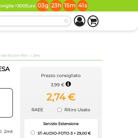
03
g
23
h
15
m
40
s
oviglie >300Euro
c 9,5 con filtri - l. 2mt
ESA
Prezzo consigliato
3,99 €
2,74 €
RAEE
Ritiro Usato
Servizio Estensione
 l. 2mt
ST-AUDIO-FOTO-3
+
29,00 €