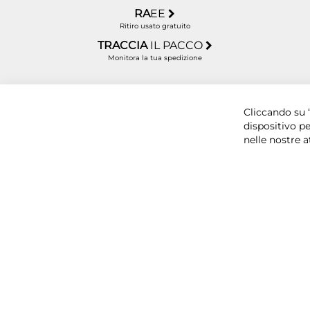
RA
EE
Ritiro usato gratuito
TRACCIA
IL PACCO
Monitora la tua spedizione
Copyright © 2025 BYTECNO S.R.L. Cap. Soc. 50.00
Cliccando su “
dispositivo pe
nelle nostre a