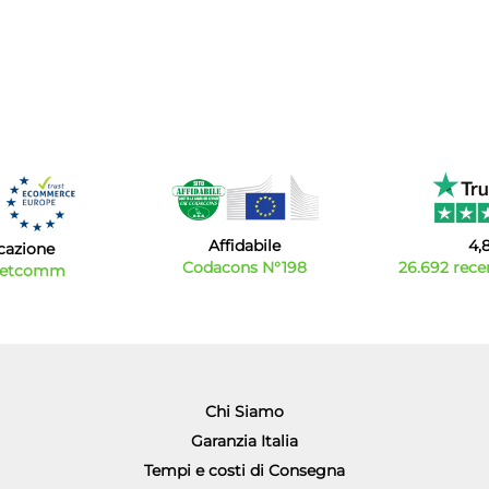
Affidabile
4,
icazione
Codacons N°198
26.692 recen
Netcomm
Chi Siamo
Garanzia Italia
Tempi e costi di Consegna