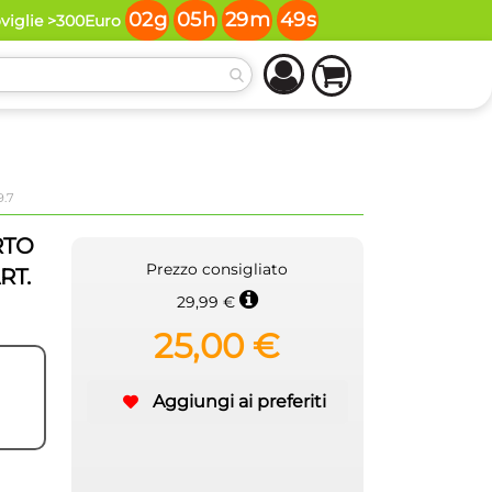
02
g
05
h
29
m
49
s
oviglie >300Euro
9.7
RTO
Prezzo consigliato
RT.
29,99 €
25,00 €
Aggiungi ai preferiti