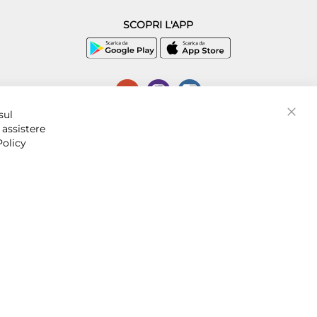
SCOPRI L'APP
P.I. 07016001211, C.C.I.A.A. Napoli, REA 856312.
sul
Chiud
 assistere
Policy