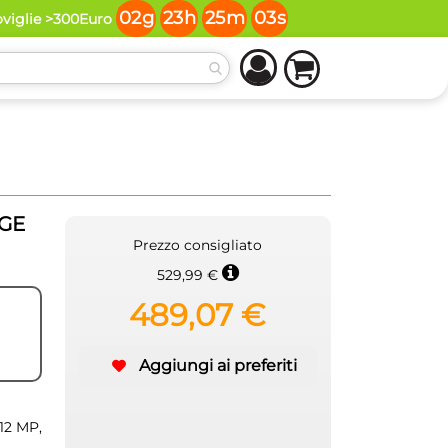
02
g
23
h
25
m
02
s
oviglie >300Euro
GE
Prezzo consigliato
529,99 €
489,07 €
Aggiungi ai preferiti
12 MP,