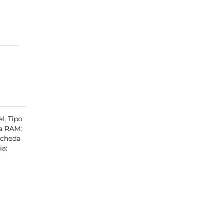
l, Tipo
la RAM:
scheda
ia: