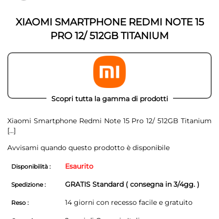
galleria
galleria
di
di
immagini
XIAOMI SMARTPHONE REDMI NOTE 15
immagini
PRO 12/ 512GB TITANIUM
Scopri tutta la gamma di prodotti
Xiaomi Smartphone Redmi Note 15 Pro 12/ 512GB Titanium
[...]
Avvisami quando questo prodotto è disponibile
Esaurito
Disponibilità :
GRATIS Standard ( consegna in 3/4gg. )
Spedizione :
14 giorni con recesso facile e gratuito
Reso :