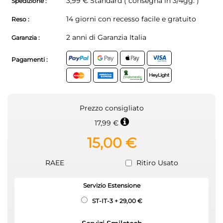
3,99 € Standard ( consegna in 3/4gg. )
Spedizione :
14 giorni con recesso facile e gratuito
Reso :
2 anni di Garanzia Italia
Garanzia :
Pagamenti :
Prezzo consigliato
17,99 €
15,00 €
RAEE
Ritiro Usato
Servizio Estensione
ST-IT-3
+
29,00 €