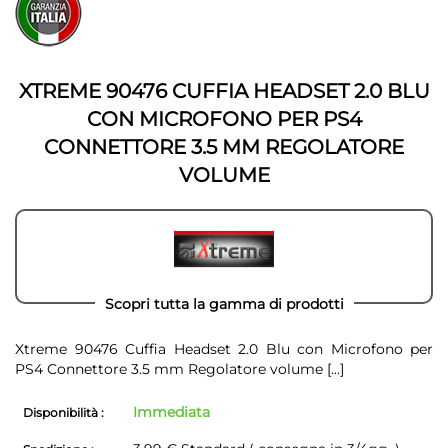
all'inizio
della
della
galleria
galleria
di
di
immagini
immagini
XTREME 90476 CUFFIA HEADSET 2.0 BLU
CON MICROFONO PER PS4
CONNETTORE 3.5 MM REGOLATORE
VOLUME
Scopri tutta la gamma di prodotti
Xtreme 90476 Cuffia Headset 2.0 Blu con Microfono per
PS4 Connettore 3.5 mm Regolatore volume
[...]
Immediata
Disponibilità :