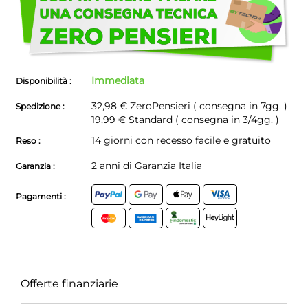
non
avere
problemi!
Immediata
Disponibilità :
32,98 €
ZeroPensieri ( consegna in 7gg. )
Spedizione :
19,99 € Standard ( consegna in 3/4gg. )
14 giorni con recesso facile e gratuito
Reso :
2 anni di Garanzia Italia
Garanzia :
Pagamenti :
Offerte finanziarie