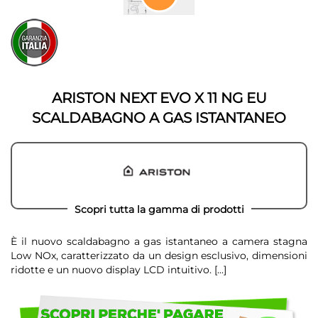
della
Vai
galleria
all'inizio
di
della
immagini
galleria
di
immagini
ARISTON NEXT EVO X 11 NG EU
SCALDABAGNO A GAS ISTANTANEO
Scopri tutta la gamma di prodotti
È il nuovo scaldabagno a gas istantaneo a camera stagna
Low NOx, caratterizzato da un design esclusivo, dimensioni
ridotte e un nuovo display LCD intuitivo.
[...]
Scegli
di