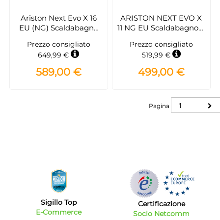
Ariston Next Evo X 16
ARISTON NEXT EVO X
EU (NG) Scaldabagno
11 NG EU Scaldabagno a
Senza serbatoio, Classe
gas istantaneo
Prezzo consigliato
Prezzo consigliato
Energetica A, 16,5 cm di
649,99 €
519,99 €
profondità - Bianco
589,00 €
499,00 €
Pagina
Pagina
Sigillo Top
Certificazione
E-Commerce
Socio Netcomm