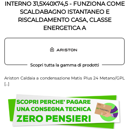
INTERNO 31,5X40X74,5 - FUNZIONA COME
SCALDABAGNO ISTANTANEO E
RISCALDAMENTO CASA, CLASSE
ENERGETICA A
Scopri tutta la gamma di prodotti
Ariston Caldaia a condensazione Matis Plus 24 Metano/GPL
[...]
Scegli
di
non
avere
problemi!