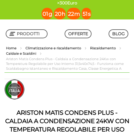
contenuto
>300Euro
01
g
20
h
22
m
51
s
PRODOTTI
OFFERTE
BLOG
Home
Climatizzazione e riscaldamento
Riscaldamento
Caldaie e Scaldini
Shop in Shop
Ariston Matis Condens Plus - Caldaia a Condensazione 24Kw con
Temperatura Regolabile per Uso Interno 31,5x40x74,5 - Funziona come
Scaldabagno Istantaneo e Riscaldamento Casa, Classe Energetica A
Vai
Vai
alla
all'inizio
fine
della
della
galleria
galleria
di
di
immagini
ARISTON MATIS CONDENS PLUS -
immagini
CALDAIA A CONDENSAZIONE 24KW CON
TEMPERATURA REGOLABILE PER USO