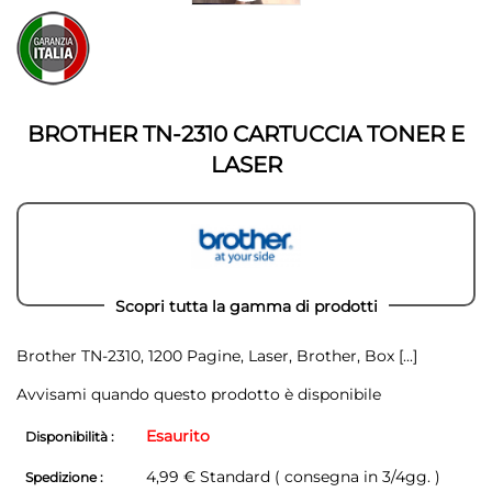
della
Vai
galleria
all'inizio
di
della
immagini
galleria
di
immagini
BROTHER TN-2310 CARTUCCIA TONER E
LASER
Scopri tutta la gamma di prodotti
Brother TN-2310, 1200 Pagine, Laser, Brother, Box
[...]
Avvisami quando questo prodotto è disponibile
Esaurito
Disponibilità :
4,99 € Standard ( consegna in 3/4gg. )
Spedizione :