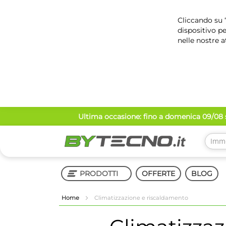
Cliccando su “
dispositivo pe
nelle nostre a
Salta
Ultima occasione: fino a domenica 09/08 s
al
contenuto
PRODOTTI
OFFERTE
BLOG
Home
Climatizzazione e riscaldamento
Shop in Shop