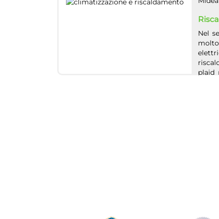
MideaI
Risca
Nel s
molto
elett
risca
plaid
serviz
DeLong
Sanifi
Nel s
mercat
necess
purifi
Questo
piacev