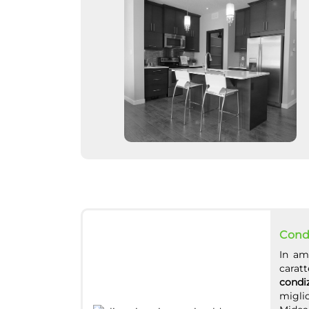
Condiz
In am
carat
condiz
miglio