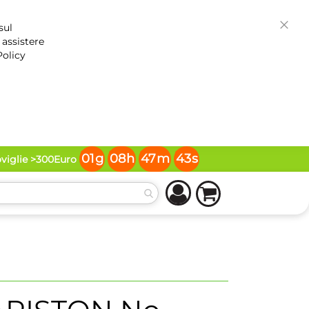
sul
Chiud
 assistere
Policy
01
g
08
h
47
m
42
s
oviglie >300Euro