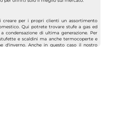
 per offrirti solo il meglio sul mercato.
creare per i propri clienti un assortimento
domestico. Qui potrete trovare stufe a gas ed
 a condensazione di ultima generazione. Per
 stufette e scaldini ma anche termocoperte e
he d'inverno. Anche in questo caso il nostro
o solo i marchi più performanti tra cui Ardes,
he
sanificatori e purificatori
tra i migliori sul
 e l'alto numero di soggetti allergici ha reso
o risultato è possibile con l'installazione di un
all'interno delle mura domestiche.
che renderà le vostre giornate decisamente più