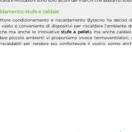
talia e Mitsubishi sono solo alcuni dei marchi che abbiamo scelto
ldamento: stufe e caldaie
ettore condizionamento e riscaldamento Bytecno ha deciso di 
 vasto e conveniente di dispositivi per riscaldare l'ambiente 
riche ma anche le innovative
stufe a pellet
a ma anche caldaie
ldare piccolo ambienti vi proponiamo invece termoventilatori,
 riscaldabili per rendere più confortevole il vostro sonno anc
io tecnico ha svolto un accurato lavoro di selezione scegliend
hi, Ariston e altri ancora.
catori e purificatori
ettore condizionamento e riscaldamento aria troverete anc
o. L'aumento esponenziale dell'inquinamento delle nostre città
ario migliorare la qualità dell'aria nelle nostre abitazioni. Quest
catore che renderà le vostre giornate decisamente più piacevoli 
 risultato è possibile con l'installazione di un purificatore 
oli all'interno delle mura domestiche.