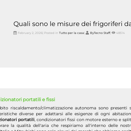
Quali sono le misure dei frigoriferi d
February 2, 2026| Posted in
Tutto per la casa
|
ByTecno Staff
|
48514
ionatori portatili e fissi
bito riscaldamento/climatizzazione autonoma sono presenti s
teristiche diverse per adattarsi alle esigenze di ogni abitazi
ionatori portatili
, condizionatori fissi con motore esterno e spl
rare la qualità dell'aria che respiriamo all'interno delle nos