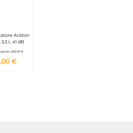
atore Ariston
 3,3 L 41 dB
igliato
299,99 €
,00 €