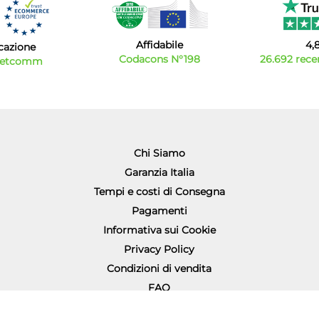
Affidabile
4,
icazione
Codacons N°198
26.692 recen
Netcomm
Chi Siamo
Garanzia Italia
Tempi e costi di Consegna
Pagamenti
Informativa sui Cookie
Privacy Policy
Condizioni di vendita
FAQ
Richiesta diritto di recesso