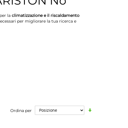
RISTON No
per la
climatizzazione e il riscaldamento
necessari per migliorare la tua ricerca e
Imposta
Ordina per
la
direzione
crescente