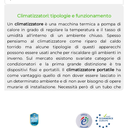
Climatizzatori: tipologie e funzionamento
Un
climatizzatore
è una macchina termica a pompa di
calore in grado di regolare la temperatura e il tasso di
umidità all'interno di un ambiente chiuso. Spesso
pensiamo al climatizzatore come riparo dal caldo
torrido ma alcune tipologie di questi apparecchi
possono essere usati anche per riscaldare gli ambienti in
inverno. Sul mercato esistono svariate categorie di
condizionatori e la prima grande distinzione è tra
dispositivi fissi e portatili. Il
climatizzatore portatile
ha
come vantaggio quello di non dover essere lasciato in
un determinato ambiente e di non aver bisogno di opere
murarie di installazione. Necessità però di un tubo che
dovrà essere collegato con l'esterno così da permettere
lo scambio termico e il funzionamento della macchina. Il
climatizzatore che negli ultimi anni ha avuto sempre
maggiore diffusione è quello fisso. Questa tipologia è
dotata di due parti: un motore esterno che ne permette
il funzionamento e uno
split
interno da cui fuoriesce
l'aria raffreddata o riscaldata secondo le necessità. In