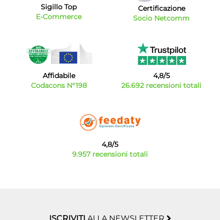
Sigillo Top
molti modelli c'è inoltre la possibilità di abbinare split
Certificazione
E-Commerce
secondari per creare un vero e proprio impianto
Socio Netcomm
efficiente di climatizzazione.
Ventilatori e deumidificatori/umidificatori
Su Bytecno troverai anche una vasta offerta di
ventilatori
di vario genere (tradizionali, compatti e a
Affidabile
4,8/5
torretta) che ti permetteranno di rinfrescare i tuoi
Codacons N°198
26.692 recensioni totali
ambienti ma anche macchine in grado di regolare
l'umidità dei tuoi ambienti domestici come
deumidificatori o umidificatori. Leggi tutte le
caratteristiche dei prodotti presenti nel nostro catalogo
e scegli i modelli più adatti alle tue esigenze.
4,8/5
9.957 recensioni totali
ISCRIVITI
ALLA NEWSLETTER