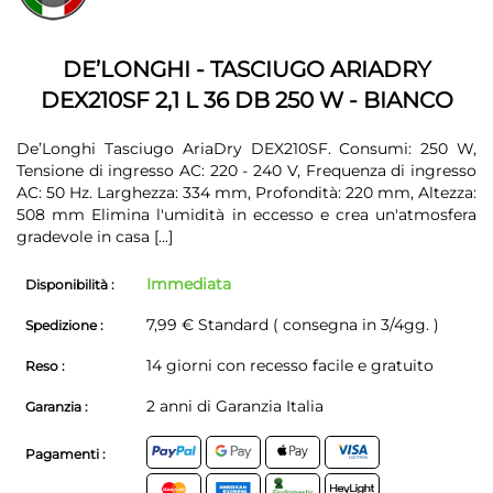
della
galleria
galleria
di
di
immagini
DE’LONGHI - TASCIUGO ARIADRY
immagini
DEX210SF 2,1 L 36 DB 250 W - BIANCO
De’Longhi Tasciugo AriaDry DEX210SF. Consumi: 250 W,
Tensione di ingresso AC: 220 - 240 V, Frequenza di ingresso
AC: 50 Hz. Larghezza: 334 mm, Profondità: 220 mm, Altezza:
508 mm Elimina l'umidità in eccesso e crea un'atmosfera
gradevole in casa
[...]
Immediata
Disponibilità :
7,99 € Standard ( consegna in 3/4gg. )
Spedizione :
14 giorni con recesso facile e gratuito
Reso :
2 anni di Garanzia Italia
Garanzia :
Pagamenti :