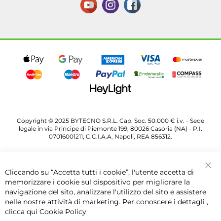
Copyright © 2025 BYTECNO S.R.L. Cap. Soc. 50.000 € i.v. - Sede
legale in via Principe di Piemonte 199, 80026 Casoria (NA) - P.I.
07016001211, C.C.I.A.A. Napoli, REA 856312.
Cliccando su “Accetta tutti i cookie”, l'utente accetta di
Chi
memorizzare i cookie sul dispositivo per migliorare la
navigazione del sito, analizzare l'utilizzo del sito e assistere
nelle nostre attività di marketing. Per conoscere i dettagli ,
clicca qui
Cookie Policy