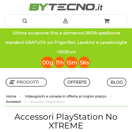
Salta
Ultima occasione: fino a domenica 09/08 spedizione
al
standard GRATUITA sui Frigoriferi, Lavatrici e Lavastoviglie
contenuto
>300Euro
00
g
11
h
15
m
55
s
PRODOTTI
OFFERTE
BLOG
Home
Videogiochi e console in offerta al miglior prezzo
Accessori
Accessori PlayStation
Shop in Shop
Accessori PlayStation
No
XTREME