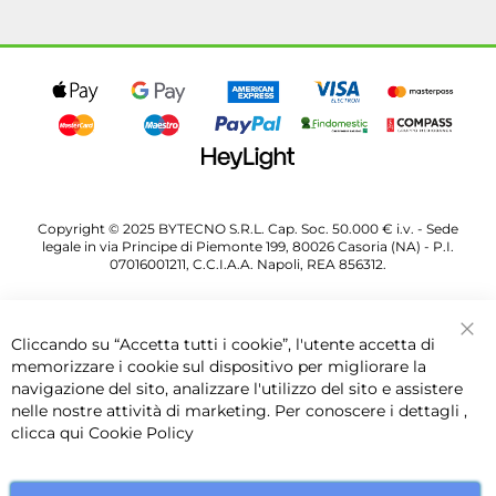
Copyright © 2025 BYTECNO S.R.L. Cap. Soc. 50.000 € i.v. - Sede
legale in via Principe di Piemonte 199, 80026 Casoria (NA) - P.I.
07016001211, C.C.I.A.A. Napoli, REA 856312.
Cliccando su “Accetta tutti i cookie”, l'utente accetta di
Chi
memorizzare i cookie sul dispositivo per migliorare la
navigazione del sito, analizzare l'utilizzo del sito e assistere
nelle nostre attività di marketing. Per conoscere i dettagli ,
clicca qui
Cookie Policy