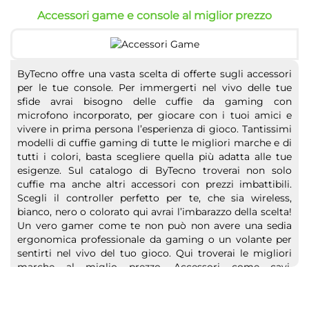
Accessori game e console al miglior prezzo
ByTecno offre una vasta scelta di offerte sugli accessori
per le tue console. Per immergerti nel vivo delle tue
sfide avrai bisogno delle cuffie da gaming con
microfono incorporato, per giocare con i tuoi amici e
vivere in prima persona l’esperienza di gioco. Tantissimi
modelli di cuffie gaming di tutte le migliori marche e di
tutti i colori, basta scegliere quella più adatta alle tue
esigenze. Sul catalogo di ByTecno troverai non solo
cuffie ma anche altri accessori con prezzi imbattibili.
Scegli il controller perfetto per te, che sia wireless,
bianco, nero o colorato qui avrai l’imbarazzo della scelta!
Un vero gamer come te non può non avere una sedia
ergonomica professionale da gaming o un volante per
sentirti nel vivo del tuo gioco. Qui troverai le migliori
marche al miglio prezzo. Accessori come cavi,
alimentatori o card sono alcuni dei tantissimi prodotti
che troverai in super offerta. Scegli i tuoi preferiti!