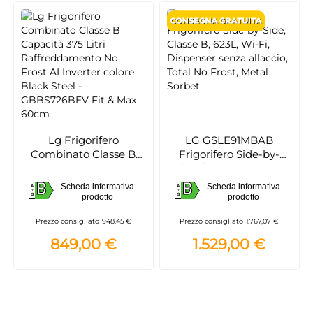
Lg Frigorifero
LG GSLE91MBAB
Combinato Classe B
Frigorifero Side-by-
Capacità 375 Litri
Side, Classe B, 623L, Wi-
Raffreddamento No
Fi, Dispenser senza
B
B
Scheda informativa
Scheda informativa
A
A
Frost AI Inverter colore
allaccio, Total No Frost,
B
B
prodotto
prodotto
G
G
Black Steel -
Metal Sorbet
Prezzo consigliato
948,45 €
Prezzo consigliato
1.767,07 €
GBBS726BEV Fit & Max
60cm
849,00 €
1.529,00 €