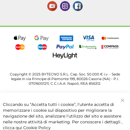
Copyright © 2025 BYTECNO S.R.L. Cap. Soc. 50.000 € i.v. - Sede
legale in via Principe di Piemonte 199, 80026 Casoria (NA) - P.I.
07016001211, C.C.I.A.A. Napoli, REA 856312.
Cliccando su “Accetta tutti i cookie”, l'utente accetta di
Chi
memorizzare i cookie sul dispositivo per migliorare la
navigazione del sito, analizzare l'utilizzo del sito e assistere
nelle nostre attività di marketing. Per conoscere i dettagli ,
clicca qui
Cookie Policy