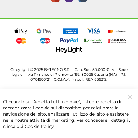
Copyright © 2025 BYTECNO S.R.L. Cap. Soc. 50.000 € i.v. - Sede
legale in via Principe di Piemonte 199, 80026 Casoria (NA) - P.I.
07016001211, C.C.I.A.A. Napoli, REA 856312.
Cliccando su “Accetta tutti i cookie”, l'utente accetta di
Chi
memorizzare i cookie sul dispositivo per migliorare la
navigazione del sito, analizzare l'utilizzo del sito e assistere
nelle nostre attività di marketing. Per conoscere i dettagli ,
clicca qui
Cookie Policy