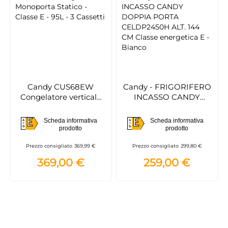
Candy CUS68EW
Candy - FRIGORIFERO
Congelatore verticale
INCASSO CANDY
Da incasso 95 L Bianco
DOPPIA PORTA
CELDP2450H ALT. 144
E
E
Scheda informativa
Scheda informativa
A
A
CM Classe energetica E
E
E
prodotto
prodotto
G
G
- Bianco
Prezzo consigliato
369,99 €
Prezzo consigliato
299,80 €
369,00 €
259,00 €