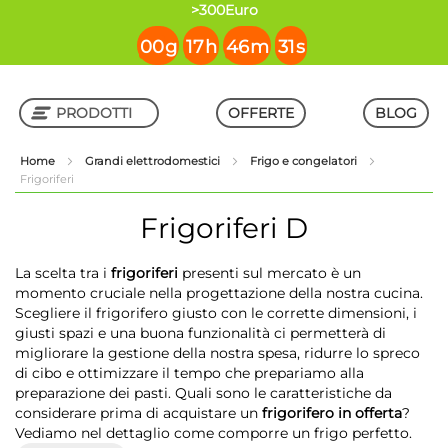
contenuto
>300Euro
00
g
17
h
46
m
30
s
PRODOTTI
OFFERTE
BLOG
Home
Grandi elettrodomestici
Frigo e congelatori
Frigoriferi
Shop in Shop
Frigoriferi
D
La scelta tra i
frigoriferi
presenti sul mercato è un
momento cruciale nella progettazione della nostra cucina.
Scegliere il frigorifero giusto con le corrette dimensioni, i
giusti spazi e una buona funzionalità ci permetterà di
migliorare la gestione della nostra spesa, ridurre lo spreco
di cibo e ottimizzare il tempo che prepariamo alla
preparazione dei pasti. Quali sono le caratteristiche da
considerare prima di acquistare un
frigorifero in offerta
?
Vediamo nel dettaglio come comporre un frigo perfetto.