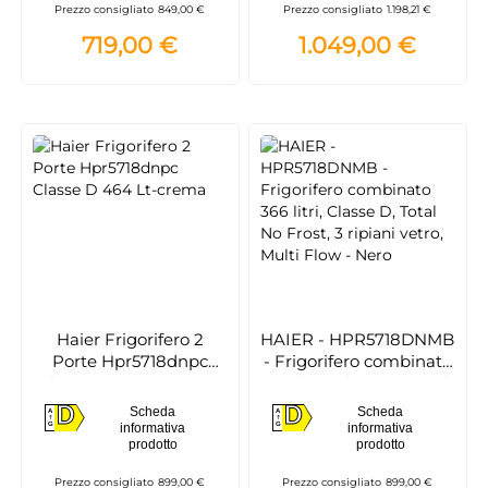
Prezzo consigliato
849,00 €
Prezzo consigliato
1.198,21 €
719,00 €
1.049,00 €
Haier Frigorifero 2
HAIER - HPR5718DNMB
Porte Hpr5718dnpc
- Frigorifero combinato
Classe D 464 Lt-crema
366 litri, Classe D, Total
No Frost, 3 ripiani vetro,
D
D
Scheda
Scheda
A
A
Multi Flow - Nero
D
D
informativa
informativa
G
G
prodotto
prodotto
Prezzo consigliato
899,00 €
Prezzo consigliato
899,00 €