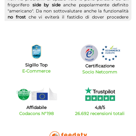
frigorifero
side by side
anche popolarmente definito
"americano". Da non sottovalutare anche la funzionalità
no frost
che vi eviterà il fastidio di dover procedere
manualmente allo sbrinamento garantendovi una
migliore funzionalità nel tempo. Pensate che trovare,
con queste caratteristiche, un frigorifero a prezzi
competitivi sia impossibile? Vi sbagliate:
Bytecno
ha
selezionato per voi ampia scelta di frigorifero in offerta a
prezzi contenuti pur senza rinunciare alla qualità.
Sigillo Top
Offerte frigoriferi: i migliori marchi
Certificazione
E-Commerce
Socio Netcomm
Nel nostro catalogo troverete un vasto assortimento dei
migliori
marchi
. Scegliete il vostro frigo Lg, Samsung,
Akai, Candy, Elecrolux, Haieri, Hisense, Master, Midea,
Miele, Sharp e di molti altri marchi ancora.
Affidabile
4,8/5
Codacons N°198
26.692 recensioni totali