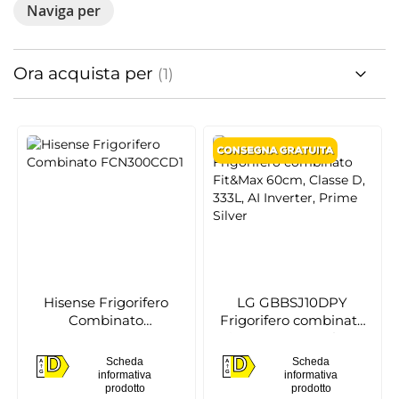
Naviga per
Ora acquista per
Hisense Frigorifero
LG GBBSJ10DPY
Combinato
Frigorifero combinato
FCN300CCD1
Fit&Max 60cm, Classe
D, 333L, AI Inverter,
D
D
Scheda
Scheda
A
A
Prime Silver
D
D
informativa
informativa
G
G
prodotto
prodotto