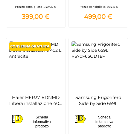
Prezzo consigliato
449,00 €
Prezzo consigliato
564,15 €
399,00 €
499,00 €
Haier HFR3718DNMD
Samsung Frigorifero
Libera installazione 402
Side by Side 659L
L Antracite
RS70F65QDTEF
D
D
Scheda
Scheda
A
A
D
D
informativa
informativa
G
G
prodotto
prodotto