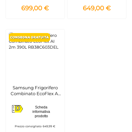
699,00 €
649,00 €
Samsung Frigorifero
Combinato EcoFlex AI
2m 390L RB38C603DEL
D
Scheda
A
D
informativa
G
prodotto
Prezzo consigliato
649,99 €