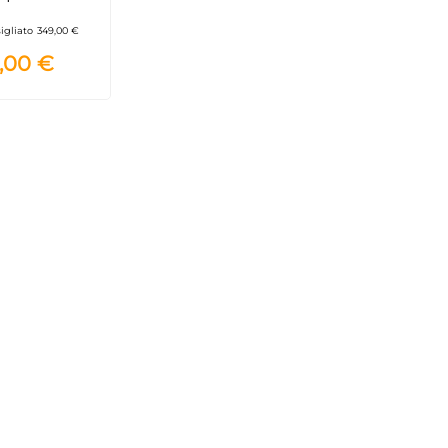
E, 95 litri,
 regolabile -
igliato
349,00 €
ianco
,00 €