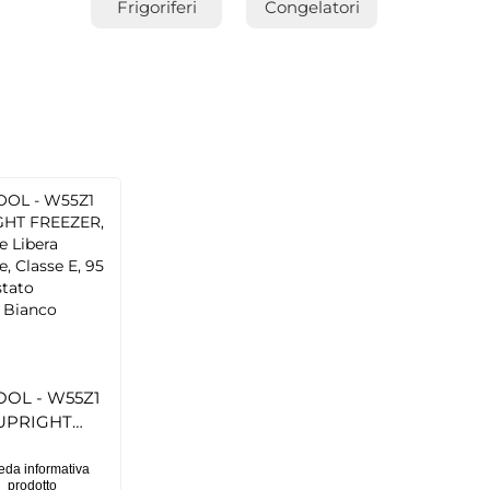
Frigoriferi
Congelatori
OL - W55Z1
 UPRIGHT
 Congelatore
stallazione,
eda informativa
prodotto