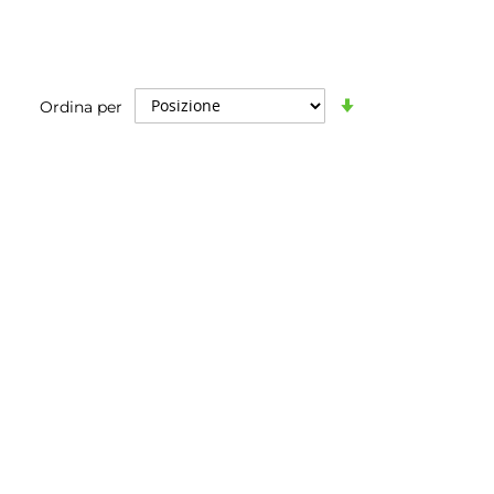
Imposta
Ordina per
la
direzione
crescente