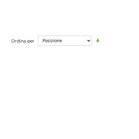
Imposta
Ordina per
la
direzione
crescente