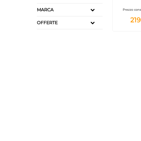
Classe 
termostato
MARCA
Prezzo cons
B
219
OFFERTE