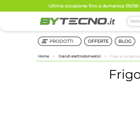
Salta
Ultima occasione: fino a domenica 09/08 s
al
contenuto
PRODOTTI
OFFERTE
BLOG
Home
Grandi elettrodomestici
Frigo e congelato
Shop in Shop
Frigo