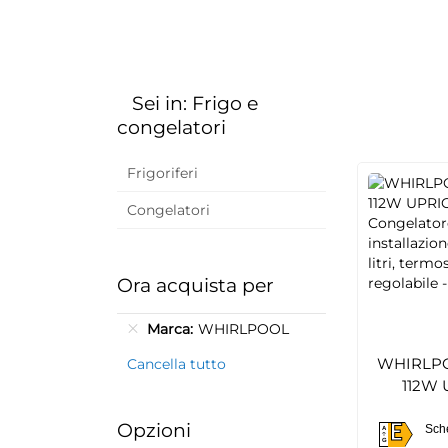
Sei in: Frigo e
congelatori
Frigoriferi
Congelatori
Ora acquista per
Marca
WHIRLPOOL
WHIRLPO
Cancella tutto
112W
FREEZER,
Opzioni
E
Libera in
Sch
A
E
G