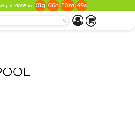
01
g
06
h
50
m
49
s
oviglie >300Euro
POOL