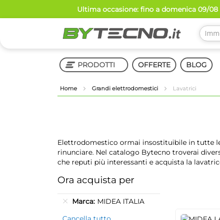
Salta
Ultima occasione: fino a domenica 09/08 s
al
contenuto
PRODOTTI
OFFERTE
BLOG
Home
Grandi elettrodomestici
Lavatrici
Shop in Shop
Elettrodomestico ormai insostituibile in tutte l
rinunciare. Nel catalogo Bytecno troverai diversi
che reputi più interessanti e acquista la lavatric
Ora acquista per
Marca
MIDEA ITALIA
Cancella tutto