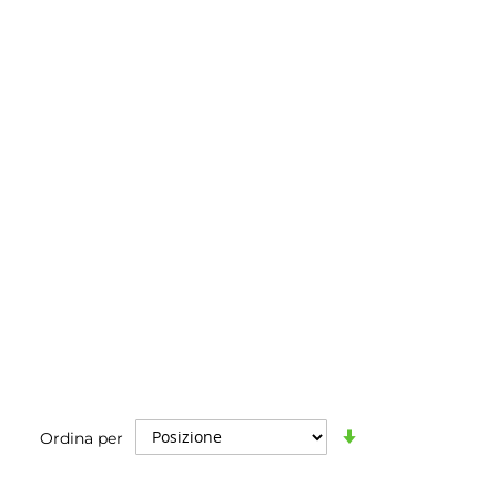
Imposta
Ordina per
la
direzione
crescente