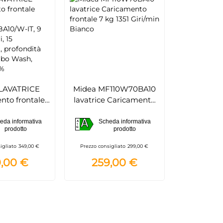
LAVATRICE
Midea MF110W70BA10
nto frontale
lavatrice Caricamento
IDEA
frontale 7 kg 1351
A
BA10/W-IT, 9
Giri/min Bianco
eda informativa
Scheda informativa
A
A
prodotto
prodotto
G
00 giri, 15
, profondità
igliato
349,00 €
Prezzo consigliato
299,00 €
Turbo Wash,
,00 €
259,00 €
se A-10%