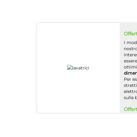
Offert
I mode
nostro
inter
essere
ottim
dimen
Per es
strett
elettr
sulla b
Offer
Comp
trove
Whirpo
scegli