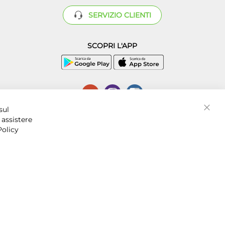
SERVIZIO CLIENTI
SCOPRI L'APP
P.I. 07016001211, C.C.I.A.A. Napoli, REA 856312.
sul
Chiud