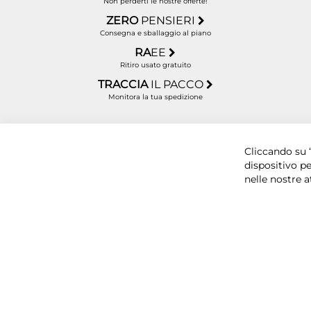
Non perderti le nostre offerte!
ZERO
PENSIERI
Consegna e sballaggio al piano
RA
EE
Ritiro usato gratuito
TRACCIA
IL PACCO
Monitora la tua spedizione
Copyright © 2025 BYTECNO S.R.L. Cap. Soc. 50.00
Cliccando su “