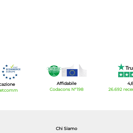
Affidabile
4,
icazione
Codacons N°198
26.692 recen
Netcomm
Chi Siamo