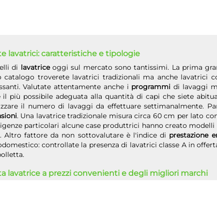
e lavatrici: caratteristiche e tipologie
lli di
lavatrice
oggi sul mercato sono tantissimi. La prima grand
 catalogo troverete lavatrici tradizionali ma anche lavatrici 
essanti. Valutate attentamente anche i
programmi
di lavaggi ma
 il più possibile adeguata alla quantità di capi che siete abitu
izzare il numero di lavaggi da effettuare settimanalmente. Par
sioni
. Una lavatrice tradizionale misura circa 60 cm per lato co
igenze particolari alcune case produttrici hanno creato modelli 
i. Altro fattore da non sottovalutare è l'indice di
prestazione e
odomestico: controllate la presenza di lavatrici classe A in offer
olletta.
ta lavatrice a prezzi convenienti e degli migliori marchi
rare una
lavatrice in offerta
non vuol dire per nessun motivo rin
rete i migliori marchi del settore tra cui Lg, Samsung, Aeg, A
ol e molti altri. Scrivi un elenco delle tue esigenze in base a
 il modello che meglio si adatta a ciò di cui hai bisogno.