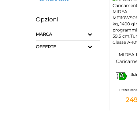
Opzioni
MARCA
OFFERTE
MIDEA 
Caricame
M
A
MF110W90
Sch
A
A
G
kg, 14
programmi
Prezzo cons
59,5 cm,
249
Clas