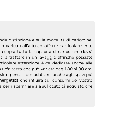
e distinzione è sulla modalità di carico: nel
con
carica dall'alto
ad offerte particolarmente
 soprattutto la capacità di carico che dovrà
ati a trattare in un lavaggio affinché possiate
ticolare attenzione è da dedicare anche alle
n un'altezza che può variare dagli 80 ai 90 cm.
slim pensati per adattarsi anche agli spazi più
nergetica
che influirà sui consumi del vostro
ta per risparmiare sia sul costo di acquisto che
unciare alla qualità del prodotto. Su Bytecno
riston, Miele, Candy, Haier, Rex, Sangiorgio,
lle caratteristiche che ti abbiamo segnalato e