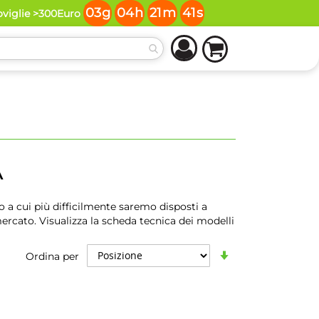
03
g
04
h
21
m
40
s
oviglie >300Euro
A
 a cui più difficilmente saremo disposti a
 mercato. Visualizza la scheda tecnica dei modelli
Imposta
Ordina per
la
direzione
crescente