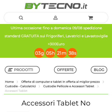
Salta
Ultima occasione: fino a domenica 09/08 spedizione
al
standard GRATUITA sui Frigoriferi, Lavatrici e Lavastoviglie
contenuto
>300Euro
03
g
05
h
21
m
38
s
PRODOTTI
OFFERTE
BLOG
Home
Offerte di computer e tablet in offerta al miglior prezzo
Custodie - Calcolatrici
Custodie Pellicole e Accessori Tablet
Shop in Shop
Accessori Tablet
Accessori Tablet
No