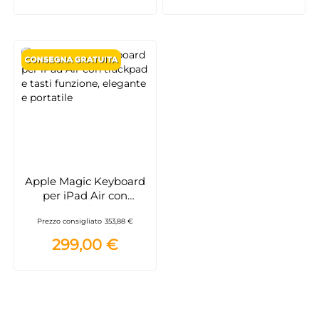
Apple Magic Keyboard
per iPad Air con
trackpad e tasti
Prezzo consigliato
353,88 €
funzione, elegante e
portatile
299,00 €