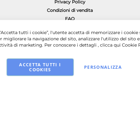
Privacy Policy
Condizioni di vendita
FAQ
Richiesta diritto di recesso
0 € i.v. - Sede legale in via Principe di Piemonte 199, 80026 Casoria (NA) - 
Accetta tutti i cookie”, l'utente accetta di memorizzare i cookie 
r migliorare la navigazione del sito, analizzare l'utilizzo del sito e
ttività di marketing. Per conoscere i dettagli , clicca qui
Cookie 
ACCETTA TUTTI I
PERSONALIZZA
COOKIES