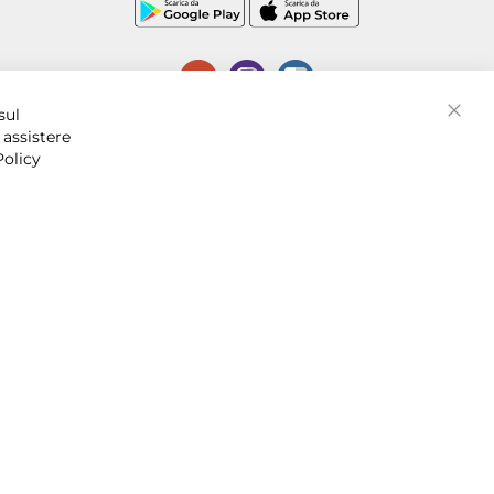
P.I. 07016001211, C.C.I.A.A. Napoli, REA 856312.
sul
Chiud
 assistere
Policy