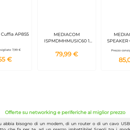
Cuffia AP855
MEDIACOM
MEDIA
ISPMDMHMUSIC60 1
SPEAKER
CASSA PC 20 W
sigliato
7,99 €
Prezzo consi
79,99 €
55 €
85,
Offerte su networking e periferiche al miglior prezzo
u abbia bisogno di un modem, di un router o di un cavo USB p
tto che fa per te, ad un prezzo imbattibile! Scegli tra i mode