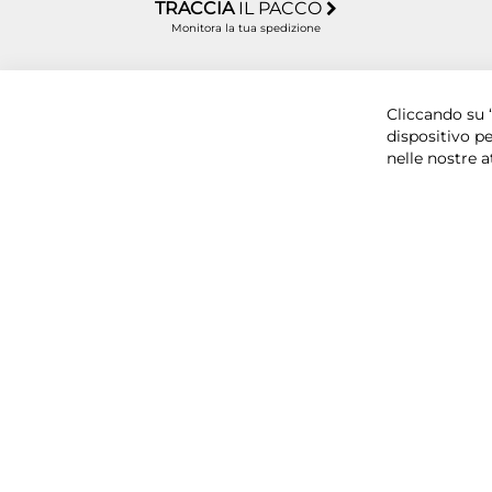
TRACCIA
IL PACCO
Monitora la tua spedizione
Copyright © 2025 BYTECNO S.R.L. Cap. Soc. 50.00
Cliccando su “
dispositivo pe
nelle nostre a