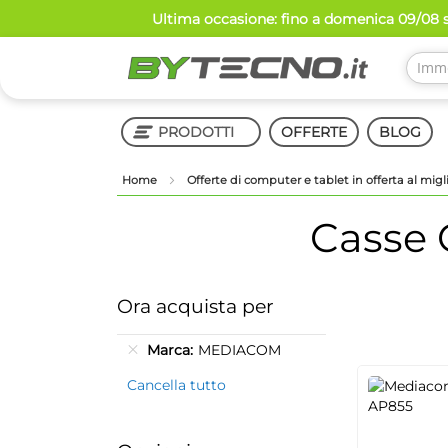
Salta
Ultima occasione: fino a domenica 09/08 s
al
contenuto
PRODOTTI
OFFERTE
BLOG
Home
Offerte di computer e tablet in offerta al mig
Shop in Shop
Casse 
Ora acquista per
Marca
MEDIACOM
Cancella tutto