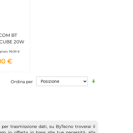
COM BT
 CUBE 20W
gliato
99,99 €
00 €
Imposta
Ordina per
la
direzione
crescente
er trasmissione dati, su ByTecno troverai il
m in offerta in base alle tue necessità, alla