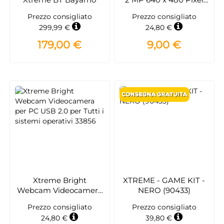
USB 2.0
Prezzo consigliato
Prezzo consigliato
299,99 €
24,80 €
179,00 €
9,00 €
Xtreme Bright
XTREME - GAME KIT -
Webcam Videocamera
NERO (90433)
per PC USB 2.0 per
Prezzo consigliato
Prezzo consigliato
Tutti i sistemi operativi
24,80 €
39,80 €
33856