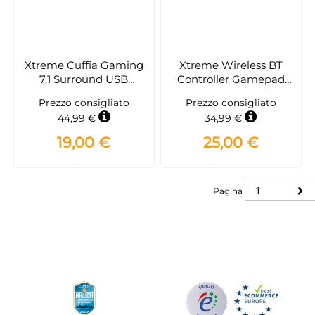
Xtreme Cuffia Gaming
Xtreme Wireless BT
7.1 Surround USB
Controller Gamepad
Compatibile Plays 5
PlayStation 4
Prezzo consigliato
Prezzo consigliato
mod. Everest 90501
Analogico/Digitale 3,5
44,99 €
34,99 €
mm Nero
19,00 €
25,00 €
Pagina
Pagina