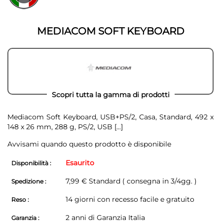
della
galleria
galleria
di
di
immagini
MEDIACOM SOFT KEYBOARD
immagini
Scopri tutta la gamma di prodotti
Mediacom Soft Keyboard, USB+PS/2, Casa, Standard, 492 x
148 x 26 mm, 288 g, PS/2, USB
[...]
Avvisami quando questo prodotto è disponibile
Esaurito
Disponibilità :
7,99 € Standard ( consegna in 3/4gg. )
Spedizione :
14 giorni con recesso facile e gratuito
Reso :
2 anni di Garanzia Italia
Garanzia :