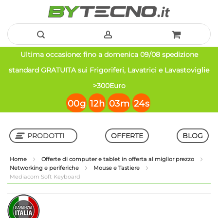
Salta
Ultima occasione: fino a domenica 09/08 spedizione
al
standard GRATUITA sui Frigoriferi, Lavatrici e Lavastoviglie
contenuto
>300Euro
00
g
12
h
03
m
24
s
PRODOTTI
OFFERTE
BLOG
Home
Offerte di computer e tablet in offerta al miglior prezzo
Networking e periferiche
Mouse e Tastiere
Shop in Shop
Mediacom Soft Keyboard
Vai
Vai
alla
all'inizio
fine
della