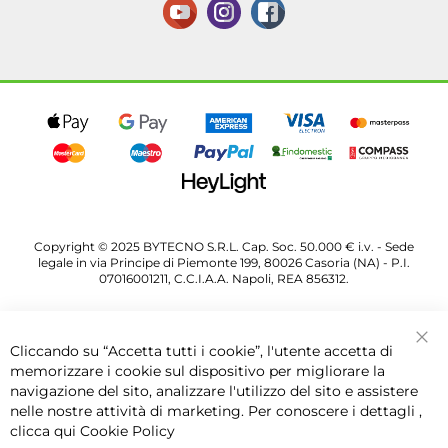
Copyright © 2025 BYTECNO S.R.L. Cap. Soc. 50.000 € i.v. - Sede
legale in via Principe di Piemonte 199, 80026 Casoria (NA) - P.I.
07016001211, C.C.I.A.A. Napoli, REA 856312.
Cliccando su “Accetta tutti i cookie”, l'utente accetta di
Chi
memorizzare i cookie sul dispositivo per migliorare la
navigazione del sito, analizzare l'utilizzo del sito e assistere
nelle nostre attività di marketing. Per conoscere i dettagli ,
clicca qui
Cookie Policy