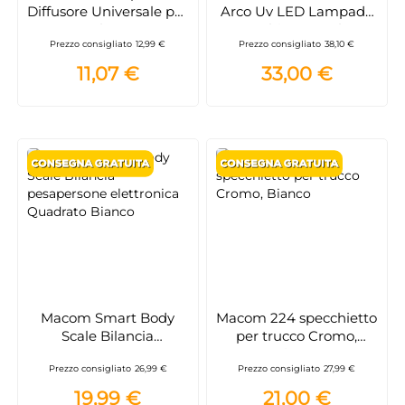
Diffusore Universale per
Arco Uv LED Lampada
Phon
Unghie per Gel e
Prezzo consigliato
12,99 €
Prezzo consigliato
38,10 €
Semipermanente
11,07 €
33,00 €
Macom Smart Body
Macom 224 specchietto
Scale Bilancia
per trucco Cromo,
pesapersone
Bianco
Prezzo consigliato
26,99 €
Prezzo consigliato
27,99 €
elettronica Quadrato
Bianco
19,99 €
21,00 €