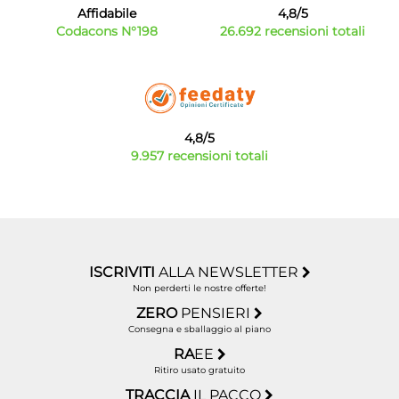
permetteranno di rendere ancora migliore una deliziosa
Affidabile
4,8/5
cena o una divertente domenica tra amici.
Codacons N°198
26.692 recensioni totali
Elettrodomestici piccoli da cucina: il massimo
della tecnologia in poco spazio
Bytecno ha creato un catalogo variegato e completo
con tutto ciò che può essere utile per facilitare i nostri
compiti in cucina. Scegli la categoria di prodotto che
4,8/5
stai cercando e acquista i tuoi
9.957 recensioni totali
piccoli elettrodomestici
da cucina
a prezzi competitivi senza rinunciare alla
qualità.
Nel nostro catalogo troverai infatti solo le migliori
marche sul mercato e prodotti di ultima generazione
per offrirti il massimo della tecnologia in poco spazio.
ISCRIVITI
ALLA NEWSLETTER
Non perderti le nostre offerte!
ZERO
PENSIERI
Consegna e sballaggio al piano
RA
EE
Ritiro usato gratuito
TRACCIA
IL PACCO