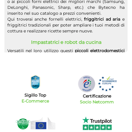
o ai piccoli forni elettrici dei migliori marchi (Samsung,
DeLonghi, Panasonic, Sharp, etc.) che Bytecno ha
inserito nel suo catalogo a prezzi convenienti.
Qui troverai anche fornelli elettrici,
friggitrici ad aria
e
friggitrici tradizionali per poter ampliare i tuoi metodi di
cottura e realizzare ricette sempre nuove.
Impastatrici e robot da cucina
Versatili nel loro utilizzo questi
piccoli elettrodomestici
da cucina
permettono di eseguire tantissime operazioni
grazie ai numerosi accessori di cui sono dotati:
impastare, affettare, tagliare, sminuzzare non saranno
più operazioni noiose ma potranno essere eseguite in
autonomia da questi strumenti lasciandoci il tempo di
dedicarci ad altro.
Sigillo Top
Certificazione
Il mondo del grill: bistecchiere e barbecue
E-Commerce
Socio Netcomm
A seconda dello spazio che abbiamo a disposizione se
abbiamo una passione per la griglia possiamo scegliere
tra un'innovativa
bistecchiera elettrica
oppure un vero e
proprio barbecue domestico da giardino.
Questi piccoli elettrodomestici per la casa ci