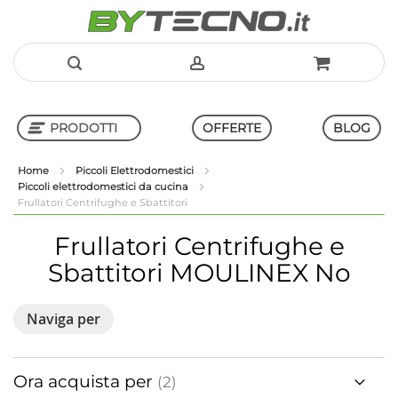
Salta
al
PRODOTTI
OFFERTE
BLOG
contenuto
Home
Piccoli Elettrodomestici
Piccoli elettrodomestici da cucina
Shop in Shop
Frullatori Centrifughe e Sbattitori
Frullatori Centrifughe e
Sbattitori
MOULINEX No
Naviga per
Ora acquista per