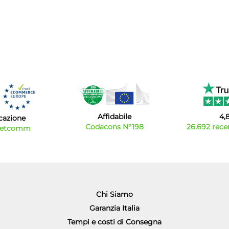
Affidabile
4,
icazione
Codacons N°198
26.692 recen
Netcomm
Chi Siamo
Garanzia Italia
Tempi e costi di Consegna