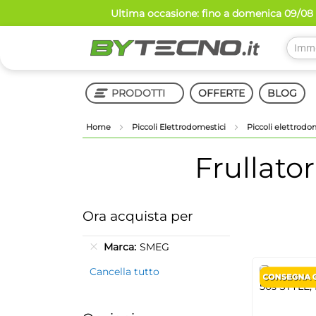
Salta
Ultima occasione: fino a domenica 09/08 s
al
contenuto
PRODOTTI
OFFERTE
BLOG
Home
Piccoli Elettrodomestici
Piccoli elettrodo
Shop in Shop
Frullator
Ora acquista per
Marca
SMEG
Cancella tutto