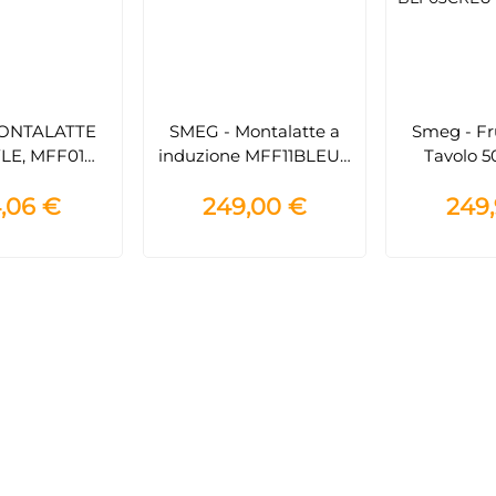
ONTALATTE
SMEG - Montalatte a
Smeg - Fr
YLE, MFF01
induzione MFF11BLEU -
Tavolo 50
ANNA
Nero
Design Pan
,06 €
249,00 €
249
BLF0