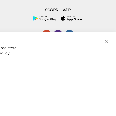
SCOPRI L'APP
P.I. 07016001211, C.C.I.A.A. Napoli, REA 856312.
sul
Chiud
 assistere
Policy