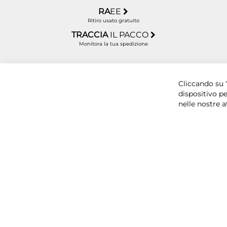
RA
EE
Ritiro usato gratuito
TRACCIA
IL PACCO
Monitora la tua spedizione
Copyright © 2025 BYTECNO S.R.L. Cap. Soc. 50.00
Cliccando su “
dispositivo pe
nelle nostre a