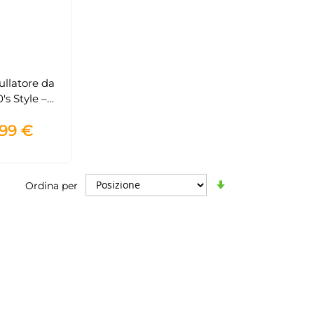
ullatore da
's Style –
na Lucido –
,99 €
3CREU
Imposta
Ordina per
la
direzione
crescente