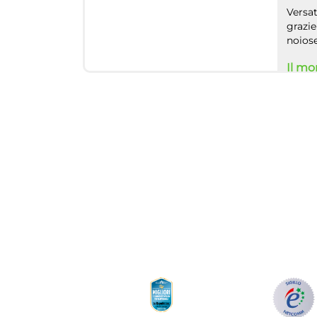
Versat
grazie
noiose
Il mo
A sec
un'in
Quest
divert
Elett
Bytec
compit
cucin
Nel no
il mas