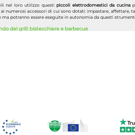
ili nel loro utilizzo questi
piccoli elettrodomestici da cucina
pe
 ai numerosi accessori di cui sono dotati: impastare, affettare, 
 ma potranno essere eseguite in autonomia da questi strumenti l
ndo del grill: bistecchiere e barbecue
onda dello spazio che abbiamo a disposizione se abbiamo una pa
novativa
bistecchiera elettrica
oppure un vero e proprio barbecue
i piccoli elettrodomestici per la casa ci permetteranno di ren
ente domenica tra amici.
rodomestici piccoli da cucina: il massimo della tecnologi
no ha creato un catalogo variegato e completo con tutto ciò 
i in cucina. Scegli la categoria di prodotto che stai cercando
a
a prezzi competitivi senza rinunciare alla qualità.
stro catalogo troverai infatti solo le migliori marche sul mercat
simo della tecnologia in poco spazio.