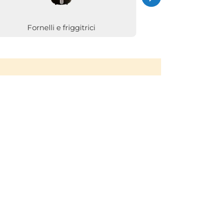
Fornelli e friggitrici
Impastatric