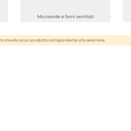
Microonde e forni ventilati
to trovato alcun prodotto corrispondente alla selezione.