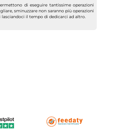
rmettono di eseguire tantissime operazioni
tagliare, sminuzzare non saranno più operazioni
asciandoci il tempo di dedicarci ad altro.
ssione per la griglia possiamo scegliere tra
 domestico da giardino.
dere ancora migliore una deliziosa cena o una
a in poco spazio
che può essere utile per facilitare i nostri
 e acquista i tuoi
piccoli elettrodomestici da
o e prodotti di ultima generazione per offrirti