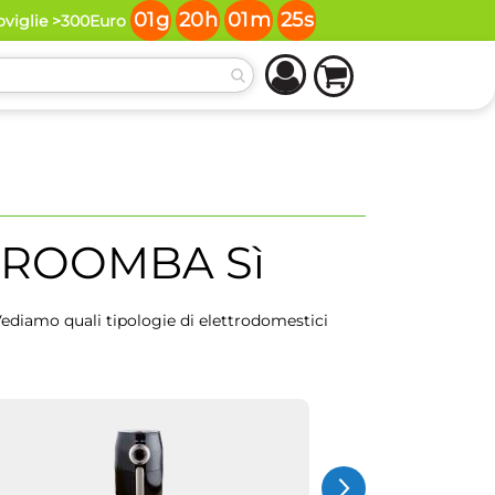
01
g
20
h
01
m
25
s
toviglie >300Euro
ROOMBA Sì
ediamo quali tipologie di elettrodomestici