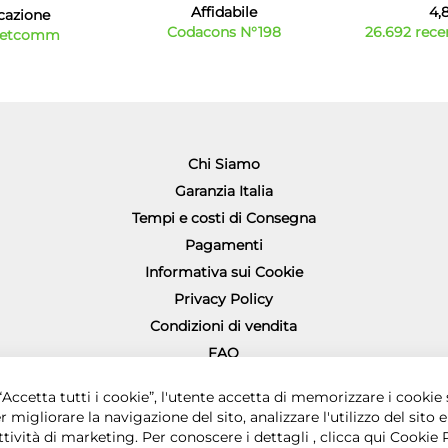
Affidabile
4,
icazione
Codacons N°198
26.692 recen
Netcomm
Chi Siamo
Garanzia Italia
Tempi e costi di Consegna
Pagamenti
Informativa sui Cookie
Privacy Policy
Condizioni di vendita
FAQ
Richiesta diritto di recesso