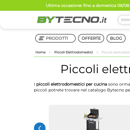
Salta
Ultima occasione: fino a domenica 09/08 
al
contenuto
PRODOTTI
OFFERTE
BLOG
Home
Piccoli Elettrodomestici
Piccoli elettrodo
Shop in Shop
Piccoli elet
I
piccoli elettrodomestici per cucina
sono ormai 
piccoli potrete trovare nel catalogo Bytecno per