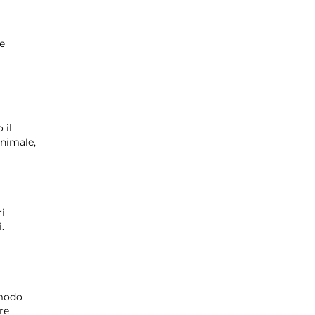
 e
 il
animale,
i
.
 modo
re