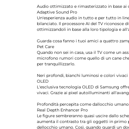
Audio ottimizzato e rimasterizzato in base ai c
Adaptive Sound Pro
Un'esperienza audio in tutto e per tutto in lin
bilanciato. Il processore AI del TV riconosce d
ottimizzandoli in base alla loro tipologia e all
Guarda cosa fanno i tuoi amici a quattro zam
Pet Care
Quando non sei in casa, usa il TV come un assis
microfono rumori come quello di un cane che 
per tranquillizzarlo.
Neri profondi, bianchi luminosi e colori vivaci
OLED
L'esclusiva tecnologia OLED di Samsung offre
vivaci. Grazie ai pixel autoilluminanti all'av
Profondità percepita come dallocchio umano
Real Depth Enhancer Pro
Le figure sembreranno quasi uscire dallo sche
aumenta il contrasto tra gli oggetti in primo 
dellocchio umano. Così, quando guardi un doc