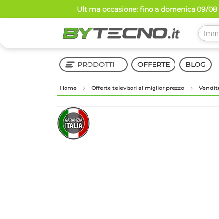
Salta
Ultima occasione: fino a domenica 09/08 
al
contenuto
PRODOTTI
OFFERTE
BLOG
Home
Offerte televisori al miglior prezzo
Vendit
Shop in Shop
Vai
Vai
alla
all'inizio
fine
della
della
galleria
galleria
di
di
immagini
immagini