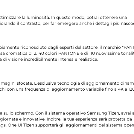
ttimizzare la luminosità. In questo modo, potrai ottenere una
ando il contrasto, per far emergere anche i dettagli più nascos
iamente riconosciuto dagli esperti del settore, il marchio "PA
esa cromatica di 2.140 colori PANTONE e di 110 nuovissime tonali
 di visione incredibilmente intensa e realistica.
o immagini sfocate. L'esclusiva tecnologia di aggiornamento dina
hi con una frequenza di aggiornamento variabile fino a 4K a 120
ta sullo schermo. Con il sistema operativo Samsung Tizen, avrai 
iornate e innovative. Inoltre, la tua esperienza sarà protetta da
ngs. One UI Tizen supporterà gli aggiornamenti del sistema oper