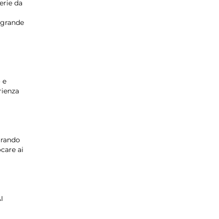
erie da
l grande
 e
rienza
curando
care ai
I