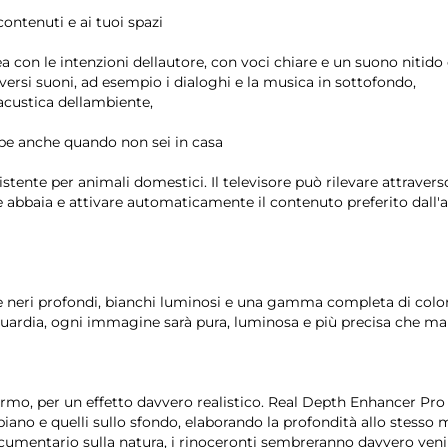
ontenuti e ai tuoi spazi
ea con le intenzioni dellautore, con voci chiare e un suono nitido
iversi suoni, ad esempio i dialoghi e la musica in sottofondo,
'acustica dellambiente,
pe anche quando non sei in casa
tente per animali domestici. Il televisore può rilevare attraverso
abbaia e attivare automaticamente il contenuto preferito dall'
 neri profondi, bianchi luminosi e una gamma completa di color
anguardia, ogni immagine sarà pura, luminosa e più precisa che mai
rmo, per un effetto davvero realistico. Real Depth Enhancer Pro
piano e quelli sullo sfondo, elaborando la profondità allo stesso
umentario sulla natura, i rinoceronti sembreranno davvero veni