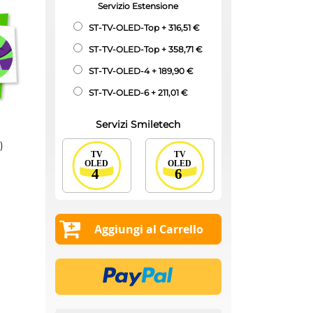
Servizio Estensione
ST-TV-OLED-Top
+
316,51 €
ST-TV-OLED-Top
+
358,71 €
ST-TV-OLED-4
+
189,90 €
ST-TV-OLED-6
+
211,01 €
Servizi Smiletech
)
Aggiungi al Carrello