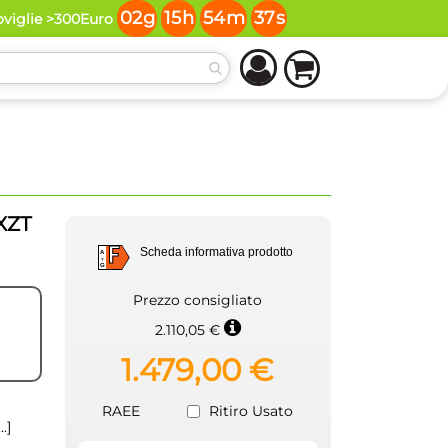
02
g
15
h
54
m
36
s
oviglie >300Euro
XZT
F
Scheda informativa prodotto
A
G
F
Prezzo consigliato
2.110,05 €
1.479,00 €
RAEE
Ritiro Usato
...]