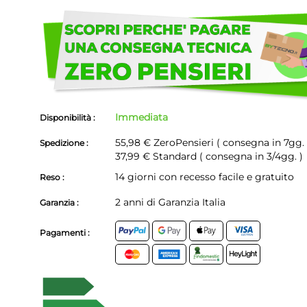
Scegli
di
non
avere
problemi!
Immediata
Disponibilità :
55,98 €
ZeroPensieri ( consegna in 7gg. 
Spedizione :
37,99 € Standard ( consegna in 3/4gg. )
14 giorni con recesso facile e gratuito
Reso :
2 anni di Garanzia Italia
Garanzia :
Pagamenti :