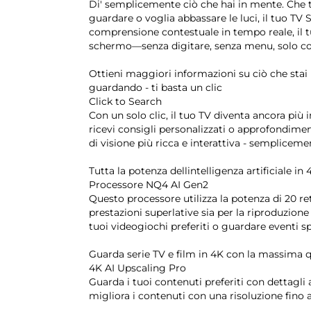
Di' semplicemente ciò che hai in mente. Che t
guardare o voglia abbassare le luci, il tuo TV
comprensione contestuale in tempo reale, il tu
schermo—senza digitare, senza menu, solo con
Ottieni maggiori informazioni su ciò che stai
guardando - ti basta un clic
Click to Search
Con un solo clic, il tuo TV diventa ancora più 
ricevi consigli personalizzati o approfondiment
di visione più ricca e interattiva - sempliceme
Tutta la potenza dellintelligenza artificiale in 
Processore NQ4 AI Gen2
Questo processore utilizza la potenza di 20 ret
prestazioni superlative sia per la riproduzio
tuoi videogiochi preferiti o guardare eventi spo
Guarda serie TV e film in 4K con la massima q
4K AI Upscaling Pro
Guarda i tuoi contenuti preferiti con dettagli a
migliora i contenuti con una risoluzione fino a