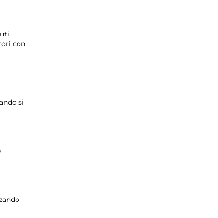
uti.
tori con
e
mando si
e
zzando