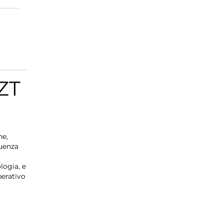
ZT
ne,
quenza
logia, e
perativo