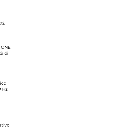
ti.
NTONE
tà di
mico
 Hz.
a
ativo