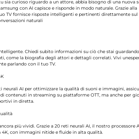
u sia curioso riguardo a un attore, abbia bisogno di una nuova s
 Samsung con AI capisce e risponde in modo naturale. Grazie alla
o TV fornisce risposte intelligenti e pertinenti direttamente su
versazioni naturali
intelligente. Chiedi subito informazioni su ciò che stai guardando
i, come la biografia degli attori e dettagli correlati. Vivi unespe
nte parlando con il tuo TV.
4K
i neurali AI per ottimizzare la qualità di suoni e immagini, assi
ne di contenuti in streaming su piattaforme OTT, ma anche per gio
rtivi in diretta.
ualità
ncora più vividi. Grazie a 20 reti neurali AI, il nostro processore A
 4K, con immagini nitide e fluide in alta qualità.