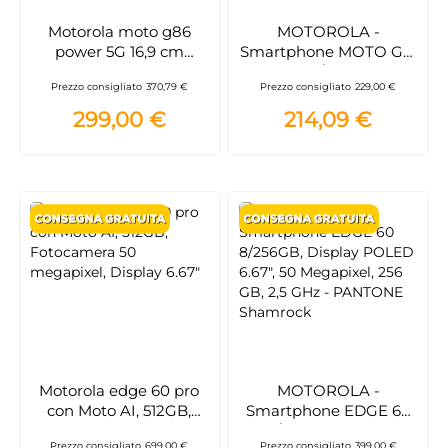
Motorola moto g86
MOTOROLA -
power 5G 16,9 cm
Smartphone MOTO G15
(6.67") Doppia SIM
POWER 8/512 - Iguana
Prezzo consigliato
370,79 €
Prezzo consigliato
229,00 €
Android 15 USB tipo-C 8
Green
GB 512 GB 6720 mAh
299,00 €
214,09 €
Lillà
Motorola edge 60 pro
MOTOROLA -
con Moto AI, 512GB,
Smartphone EDGE 60
Fotocamera 50
8/256GB, Display
Prezzo consigliato
699,00 €
Prezzo consigliato
399,00 €