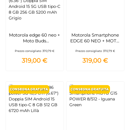
Motorola edge 60 neo +
Motorola Smartphone
Moto Buds
EDGE 60 NEO + MOTO
PG38C05749 16,1 cm
BUDS
Prezzo consigliato
370,79 €
Prezzo consigliato
370,79 €
(6.36'') Doppia SIM
Android 15 5G USB tipo-
319,00 €
319,00 €
C 8 GB 256 GB 5200
mAh Grigio