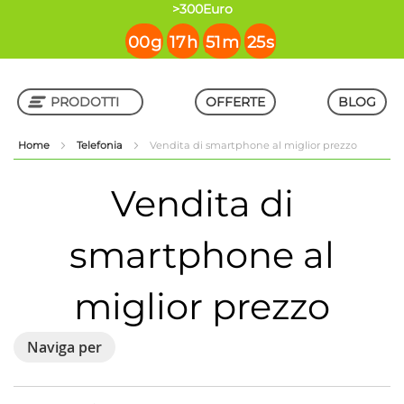
contenuto
>300Euro
00
g
17
h
51
m
25
s
PRODOTTI
OFFERTE
BLOG
Home
Telefonia
Vendita di smartphone al miglior prezzo
Shop in Shop
Vendita di
smartphone al
miglior prezzo
Naviga per