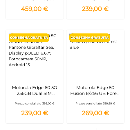
megapixel, Display
POLED 6.67", 50
6.67"
Megapixel, 256 GB, 2,5
459,00 €
239,00 €
GHz - PANTONE
Shamrock
Motorola Edge 60 5G
Motorola Edge 50
256GB Dual SIM,
Fusion 8/256 GB Forest
Pantone Gibraltar Sea,
Blue
Prezzo consigliato
399,00 €
Prezzo consigliato
399,99 €
Display pOLED 6.67",
Fotocamera 50MP,
239,00 €
269,00 €
Android 15