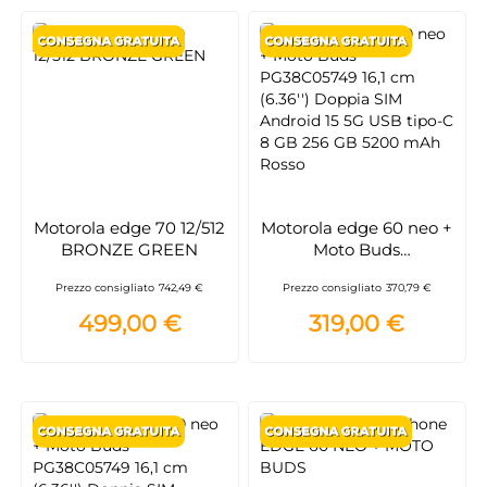
Motorola edge 70 12/512
Motorola edge 60 neo +
BRONZE GREEN
Moto Buds
PG38C05749 16,1 cm
Prezzo consigliato
742,49 €
Prezzo consigliato
370,79 €
(6.36'') Doppia SIM
Android 15 5G USB tipo-
499,00 €
319,00 €
C 8 GB 256 GB 5200
mAh Rosso