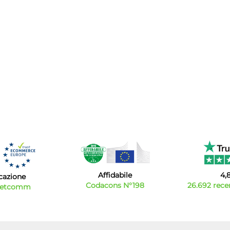
Affidabile
4,
icazione
Codacons N°198
26.692 recen
Netcomm