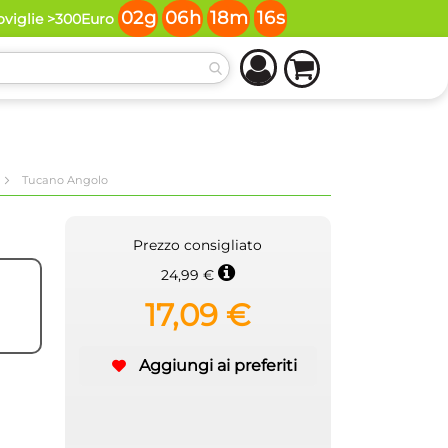
02
g
06
h
18
m
15
s
toviglie >300Euro
Tucano Angolo
Prezzo consigliato
24,99 €
17,09 €
Aggiungi ai preferiti