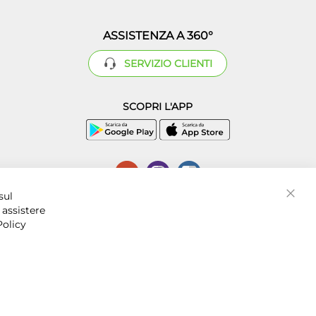
ASSISTENZA A 360°
SERVIZIO CLIENTI
SCOPRI L'APP
P.I. 07016001211, C.C.I.A.A. Napoli, REA 856312.