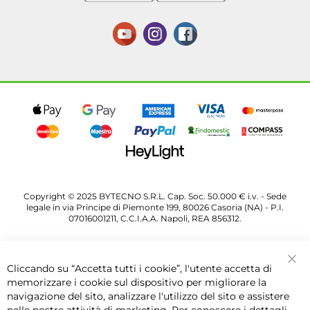
Copyright © 2025 BYTECNO S.R.L. Cap. Soc. 50.000 € i.v. - Sede
legale in via Principe di Piemonte 199, 80026 Casoria (NA) - P.I.
07016001211, C.C.I.A.A. Napoli, REA 856312.
Cliccando su “Accetta tutti i cookie”, l'utente accetta di
Chi
memorizzare i cookie sul dispositivo per migliorare la
navigazione del sito, analizzare l'utilizzo del sito e assistere
nelle nostre attività di marketing. Per conoscere i dettagli ,