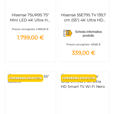
Hisense 75UR9S 75"
Hisense 55E79S TV 139,7
Mini LED 4K Ultra HD
cm (55") 4K Ultra HD
Smart TV – Luminosità
Smart TV Wi-Fi Nero
Prezzo consigliato
2.399,00 €
4000 cd/m², Wi-Fi
E
Scheda informativa
A
E
prodotto
G
1.799,00 €
Prezzo consigliato
433,82 €
339,00 €