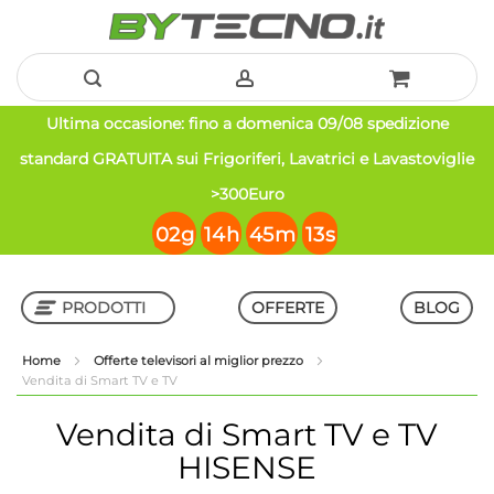
Salta
Ultima occasione: fino a domenica 09/08 spedizione
al
standard GRATUITA sui Frigoriferi, Lavatrici e Lavastoviglie
contenuto
>300Euro
02
g
14
h
45
m
13
s
PRODOTTI
OFFERTE
BLOG
Home
Offerte televisori al miglior prezzo
Vendita di Smart TV e TV
Shop in Shop
Vendita di Smart TV e TV
HISENSE