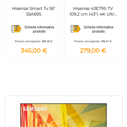
Hisense Smart Tv 55"
Hisense 43E79S TV
55A69S
109,2 cm (43") 4K Ultra
HD Smart TV Wi-Fi
Nero
E
E
Scheda informativa
Scheda informativa
A
A
E
E
prodotto
prodotto
G
G
Prezzo consigliato
386,18 €
Prezzo consigliato
318,47 €
345,00 €
279,00 €