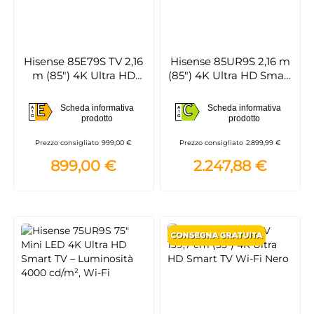
Hisense 85E79S TV 2,16
Hisense 85UR9S 2,16 m
m (85") 4K Ultra HD
(85") 4K Ultra HD Smart
Smart TV Wi-Fi Nero
TV Wi-Fi Grigio 5000
cd/m²
E
C
Scheda informativa
Scheda informativa
A
A
E
C
prodotto
prodotto
G
G
Prezzo consigliato
999,00 €
Prezzo consigliato
2.899,99 €
899,00 €
2.247,88 €