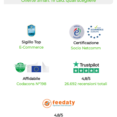
Offerte Smart Tv Led: quali scegliere
Evoluzione dei vecchi schermi LCD su Bytecno potrai
scegliere
TV smart Led
a prezzi veramente convenienti.
Questa tecnologia permette di avere una migliore resa
nella riproduzione dell'immagine e una maggiore durata
nel tempo del prodotto che sono decisamente più
affidabili e efficienti di quelli con tecnologia LCD. Guarda
il nostro catalogo e scegli una Smart Tv tra
le offerte
Sigillo Top
Certificazione
sempre in aggiornamento.
E-Commerce
Socio Netcomm
Televisori: smart tv o tv tradizionale?
I
prezzi
dei televisori smart tv sono oggi talmente
competitivi che spesso sono comparabili a quelli di una
tv tradizionale. Questi dispositivi di ultima generazione
non solo permettono di connettersi a internet per
Affidabile
4,8/5
utilizzare le più importanti app di streaming ma ti
Codacons N°198
26.692 recensioni totali
permettono di evitare di comprare ulteriori accessori
per il tuo televisore. Scegliere tra le
offerte tv smart
è
quindi una scelta ancora più conveniente.
4,8/5