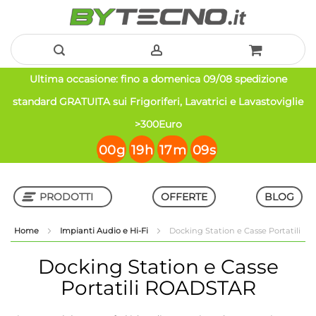
Salta
Ultima occasione: fino a domenica 09/08 spedizione
al
standard GRATUITA sui Frigoriferi, Lavatrici e Lavastoviglie
contenuto
>300Euro
00
g
19
h
17
m
08
s
PRODOTTI
OFFERTE
BLOG
Home
Impianti Audio e Hi-Fi
Docking Station e Casse Portatili
Shop in Shop
Docking Station e Casse
Portatili
ROADSTAR