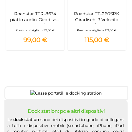
Roadstar TTR-8634
Roadstar TT-260SPK
piatto audio, Giradischi
Giradischi 3 Velocità
33,45,78 Giri/min,
33/45/78 Giri,
Prezzo consigliato
119,00 €
Prezzo consigliato
139,00 €
manopola, FM, 3,5 mm,
Altoparlanti Integrati,
230V - Nero/Argento
Uscita audio RCA,
99,00 €
115,00 €
Ingresso AUX, Arresto
Automatico, Vintage,
Legno
Dock station: pc e altri dispositivi
Le
dock station
sono dei dispositivi in grado di collegarsi
a tutti i dispositivi mobili (smartphone, iPhone, iPad,
computer portatili etc.) di utilizzo comune senza