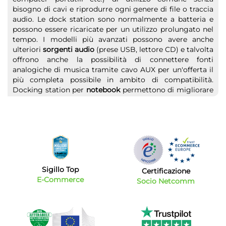
bisogno di cavi e riprodurre ogni genere di file o traccia
audio. Le dock station sono normalmente a batteria e
possono essere ricaricate per un utilizzo prolungato nel
tempo. I modelli più avanzati possono avere anche
ulteriori
sorgenti audio
(prese USB, lettore CD) e talvolta
offrono anche la possibilità di connettere fonti
analogiche di musica tramite cavo AUX per un'offerta il
più completa possibile in ambito di compatibilità.
Docking station per
notebook
permettono di migliorare
e amplificare la riproduzione audio del nostro pc
portatile e possono essere particolarmente utili se per
esempio decidiamo di vedere un film in compagnia
utilizzando il nostro notebook.
Casse audio portatili: ultima frontiera del
divertimento
Sigillo Top
Certificazione
Le
casse bluetooth
portatili ti permettono di portare la
E-Commerce
Socio Netcomm
festa ovunque ti trovi. Ti dovrai ricordare soltanto di
ricaricare le casse e collegarle al dispositivo che hai
scelto fisicamente o tramite tecnologia senza fili.
Ricordati che su Bytecno troverai un vasto assortimento
di
diffusori audio bluetooth
ma non solo: avrai a