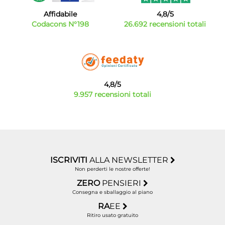
disposizione anche una serie di accessori
Affidabile
4,8/5
particolarmente utili per il corretto funzionamento e
Codacons N°198
26.692 recensioni totali
mantenimento dei tuoi dispositivi.
4,8/5
9.957 recensioni totali
ISCRIVITI
ALLA NEWSLETTER
Non perderti le nostre offerte!
ZERO
PENSIERI
Consegna e sballaggio al piano
RA
EE
Ritiro usato gratuito