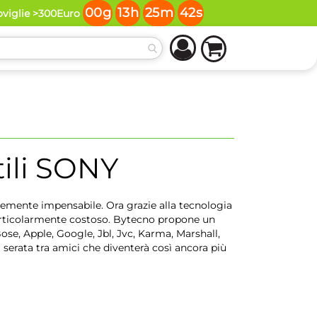
00
g
13
h
25
m
41
s
toviglie >300Euro
li
SONY
icemente impensabile. Ora grazie alla tecnologia
particolarmente costoso. Bytecno propone un
ose, Apple, Google, Jbl, Jvc, Karma, Marshall,
serata tra amici che diventerà così ancora più