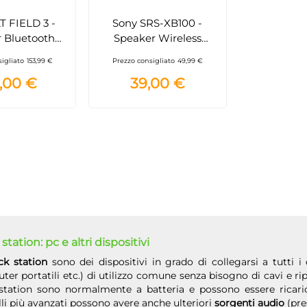
T FIELD 3 -
Sony SRS-XB100 -
 Bluetooth
Speaker Wireless
le con ULT
Bluetooth Blu
igliato
153,99 €
Prezzo consigliato
49,99 €
 SOUND,
,00 €
39,00 €
24 ore, IP67,
meabile,
re, antiurto,
 staccabile,
o - Blanco
oresta Grigia
tation: pc e altri dispositivi
ck station
sono dei dispositivi in grado di collegarsi a tutti i
er portatili etc.) di utilizzo comune senza bisogno di cavi e rip
station sono normalmente a batteria e possono essere ricaric
i più avanzati possono avere anche ulteriori
sorgenti audio
(pre