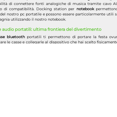
ilità di connettere fonti analogiche di musica tramite cavo AU
o di compatibilità. Docking station per
notebook
permettono 
del nostro pc portatile e possono essere particolarmente utili
nia utilizzando il nostro notebook.
 audio portatili: ultima frontiera del divertimento
sse bluetooth
portatili ti permettono di portare la festa ovun
care le casse e collegarle al dispositivo che hai scelto fisicament
tecno troverai un vasto assortimento di
diffusori audio bluetoo
di accessori particolarmente utili per il corretto funzionamento 