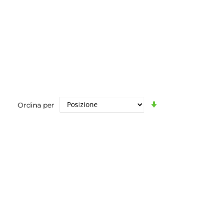
Imposta
Ordina per
la
direzione
crescente