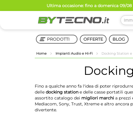
Salta
Ultima occasione: fino a domenica 09/08 
al
contenuto
PRODOTTI
OFFERTE
BLOG
Home
Impianti Audio e Hi-Fi
Docking Station e 
Shop in Shop
Docking 
Fino a qualche anno fa l'idea di poter riprodurr
delle
docking station
e delle casse portatili q
assortito catalogo dei
migliori marchi
a prezzi 
Mediacom, Sony, Trust, Xtreme e altro ancora pe
divertente.