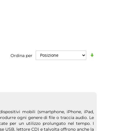
Imposta
Ordina per
la
direzione
crescente
 dispositivi mobili (smartphone, iPhone, iPad,
rodurre ogni genere di file o traccia audio. Le
ate per un utilizzo prolungato nel tempo. I
se USB, lettore CD) e talvolta offrono anche la