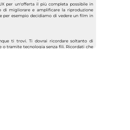
X per un'offerta il più completa possibile in
di migliorare e amplificare la riproduzione
 se per esempio decidiamo di vedere un film in
que ti trovi. Ti dovrai ricordare soltanto di
e o tramite tecnologia senza fili. Ricordati che
th
ma non solo: avrai a disposizione anche una
e mantenimento dei tuoi dispositivi.