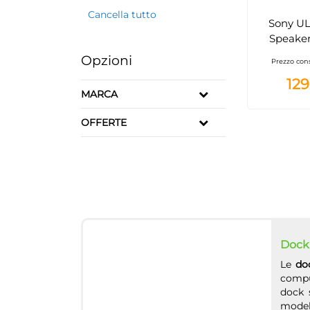
Cancella tutto
Sony UL
Speaker
portati
Opzioni
Prezzo cons
POWER
129
batteria 
MARCA
imper
antipolve
OFFERTE
tracolla
compatt
Marfil, F
Dock s
Le
do
comput
dock 
modell