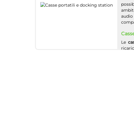
possib
ambit
audio 
compag
Casse
Le
ca
ricari
su By
serie 