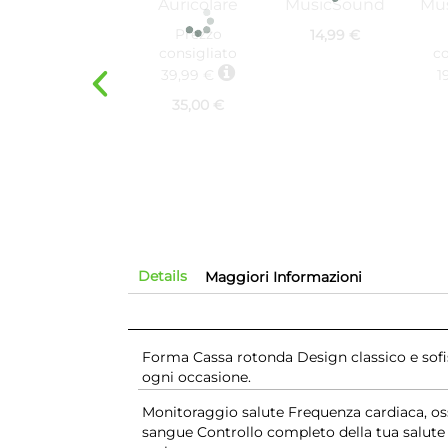
Auricolare
MusicSound
Mu
Wireless In-ear
USB-C in-ear
Prezzo
14,99 €
MUSICA USB
W
consigliato
co
tipo-C
EAR
39,99 €
1
Bluetooth
Bianco
35,00 €
Details
Maggiori Informazioni
Forma Cassa rotonda Design classico e sofi
ogni occasione.
Monitoraggio salute Frequenza cardiaca, os
sangue Controllo completo della tua salute