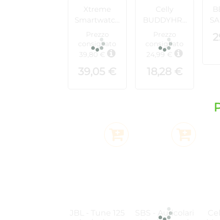
Xtreme
Celly
B
Smartwatch
BUDDYHRT
SA
T11-Pro
HERMO -
Prezzo
Prezzo
2
Fitness
Sm
consigliato
consigliato
Tracker
39,80 €
24,99 €
39,05 €
18,28 €
P
Aggiungi al Carrello
Aggiungi al
JBL - Tune 125
SBS - Auricolari
Cel