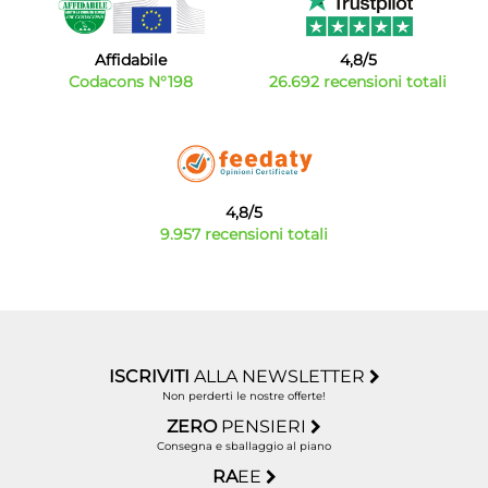
marchi come Lg, Samsung, Aeg, Candy, Ariston, Hoover,
Haier, Smeg, Miele, Rex e altri ancora. Confronta le
offerte delle asciugatrici migliori e scegli quella con le
Affidabile
4,8/5
caratteristiche più adatte alle tue esigenze oppure scegli
Codacons N°198
26.692 recensioni totali
una lavasciuga in offerta per un risparmio ancora
maggiore vista la possibilità di ottenere due funzionalità
con una sola spesa.
4,8/5
9.957 recensioni totali
ISCRIVITI
ALLA NEWSLETTER
Non perderti le nostre offerte!
ZERO
PENSIERI
Consegna e sballaggio al piano
RA
EE