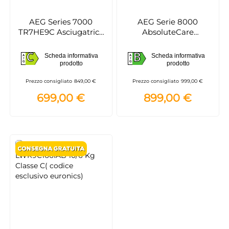
AEG Series 7000
AEG Serie 8000
TR7HE9C Asciugatrice
AbsoluteCare
Serie 7000 SensiDry 9
Asciugatrice 8kg
kg
Pompa di Calore Lana
C
B
Scheda informativa
Scheda informativa
A
A
Woolmark
C
B
prodotto
prodotto
G
G
Prezzo consigliato
849,00 €
Prezzo consigliato
999,00 €
699,00 €
899,00 €