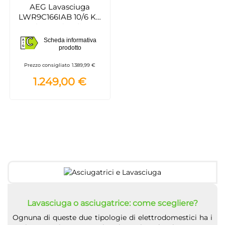
AEG Lavasciuga
LWR9C166IAB 10/6 Kg
Classe C( codice
esclusivo euronics)
C
Scheda informativa
A
C
prodotto
G
Prezzo consigliato
1.389,99 €
1.249,00 €
Lavasciuga o asciugatrice: come scegliere?
Ognuna di queste due tipologie di elettrodomestici ha i