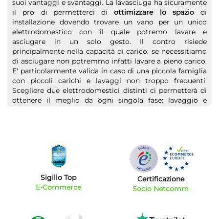
suoi vantaggi e svantaggi. La lavasciuga ha sicuramente
il pro di permetterci di
ottimizzare lo spazio
di
installazione dovendo trovare un vano per un unico
elettrodomestico con il quale potremo lavare e
asciugare in un solo gesto. Il contro risiede
principalmente nella capacità di carico: se necessitiamo
di asciugare non potremmo infatti lavare a pieno carico.
E' particolarmente valida in caso di una piccola famiglia
con piccoli carichi e lavaggi non troppo frequenti.
Scegliere due elettrodomestici distinti ci permetterà di
ottenere il meglio da ogni singola fase: lavaggio e
asciugatura. Potremmo gestire al meglio la nostra
lavanderia ottenendo il
massimo rendimento
da ogni
singolo prodotto. Le asciugatrici moderne sono
realizzate con un'ottima qualità costruttiva è sono ormai
prodotti particolarmente resistenti e destinati a durare
nel tempo.
Lavasciuga e asciugatrici in offerta: solo i migliori
Sigillo Top
Certificazione
marchi
E-Commerce
Socio Netcomm
Scegliere un'asciugatrice a
prezzi convenienti
è possibile
su Bytecno dove troverete solo le migliori offerte di