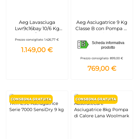
Aeg Lavasciuga
Aeg Asciugatrice 9 Kg
Lwr9c16bay 10/6 Kg
Classe B con Pompa di
Classe A/by-bianco
Calore Profondità 66
Prezzo consigliato
1.426,77 €
cm Inverter Serie 8000
B
Scheda informativa
A
AbsoluteCare -
B
prodotto
G
1.149,00 €
TR8HDBG9B
Prezzo consigliato
899,00 €
769,00 €