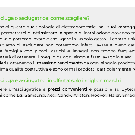
ciuga o asciugatrice: come scegliere?
 di queste due tipologie di elettrodomestici ha i suoi vantagg
i permetterci di
ottimizzare lo spazio
di installazione dovendo t
 quale potremo lavare e asciugare in un solo gesto. Il contro ris
sitiamo di asciugare non potremmo infatti lavare a pieno cari
la famiglia con piccoli carichi e lavaggi non troppo frequenti
terà di ottenere il meglio da ogni singola fase: lavaggio e asc
eria ottenendo il
massimo rendimento
da ogni singolo prodotto
ima qualità costruttiva è sono ormai prodotti particolarmente re
ciuga e asciugatrici in offerta: solo i migliori marchi
iere un'asciugatrice a
prezzi convenienti
è possibile su Bytecn
 come Lg, Samsung, Aeg, Candy, Ariston, Hoover, Haier, Smeg, M
asciugatrici migliori e scegli quella con le caratteristiche p
iuga in offerta per un risparmio ancora maggiore vista la possib