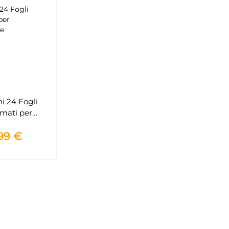
i 24 Fogli
mati per
ugatrice
99 €