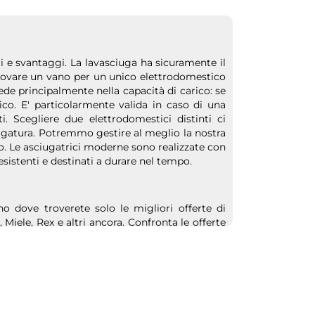
i e svantaggi. La lavasciuga ha sicuramente il
rovare un vano per un unico elettrodomestico
iede principalmente nella capacità di carico: se
co. E' particolarmente valida in caso di una
. Scegliere due elettrodomestici distinti ci
iugatura. Potremmo gestire al meglio la nostra
. Le asciugatrici moderne sono realizzate con
sistenti e destinati a durare nel tempo.
o dove troverete solo le migliori offerte di
iele, Rex e altri ancora. Confronta le offerte
iù adatte alle tue esigenze oppure scegli una
ilità di ottenere due funzionalità con una sola