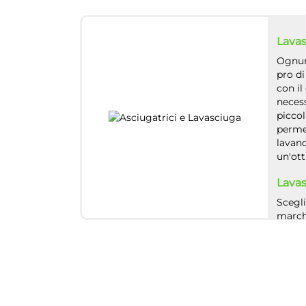
Lavas
Ognuna
pro d
con il
neces
picco
permet
lavand
un'ott
Lavas
Scegl
marchi
delle 
lavasc
spesa.