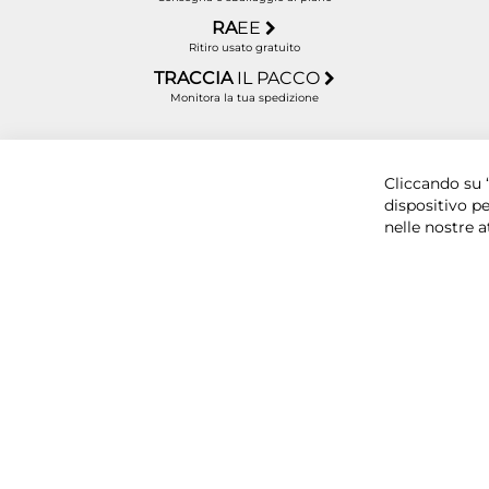
RA
EE
Ritiro usato gratuito
TRACCIA
IL PACCO
Monitora la tua spedizione
Copyright © 2025 BYTECNO S.R.L. Cap. Soc. 50.00
Cliccando su “
dispositivo pe
nelle nostre a