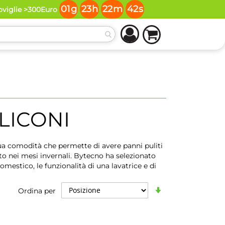
01
g
23
h
22
m
42
s
oviglie >300Euro
LICONI
sua comodità che permette di avere panni puliti
to nei mesi invernali. Bytecno ha selezionato
omestico, le funzionalità di una lavatrice e di
Imposta
Ordina per
la
direzione
crescente