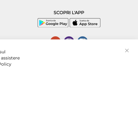
SCOPRI L'APP
P.I. 07016001211, C.C.I.A.A. Napoli, REA 856312.
sul
Chiud
 assistere
Policy