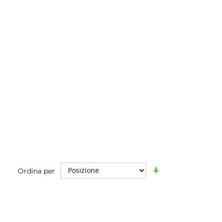
Imposta
Ordina per
la
direzione
crescente