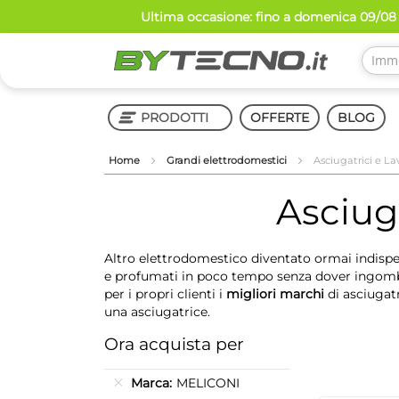
Salta
Ultima occasione: fino a domenica 09/08 
al
contenuto
PRODOTTI
OFFERTE
BLOG
Home
Grandi elettrodomestici
Asciugatrici e L
Shop in Shop
Asciug
Altro elettrodomestico diventato ormai indispe
e profumati in poco tempo senza dover ingombrar
per i propri clienti i
migliori marchi
di asciugatr
una asciugatrice.
Ora acquista per
Marca
MELICONI