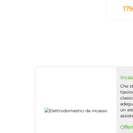
179
Incas
Che s
tipolo
classi
adegua
un el
assist
Offer