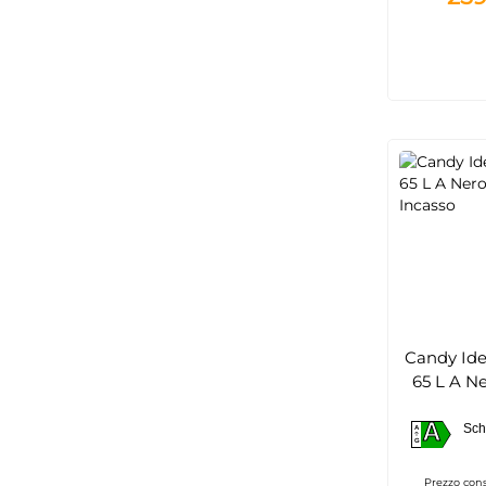
Candy Id
65 L A N
In
A
Sch
A
A
G
Prezzo cons