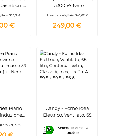
 Gas 86 cm
L 3300 W Nero
x Moderna -
gliato
385,17 €
Prezzo consigliato
346,67 €
3WX/1
,00 €
249,00 €
Idea Piano
Candy - Forno Idea
 induzione
Elettrico, Ventilato, 65
Da incasso
litri, Contenuti extra,
gliato
219,99 €
A
rnello(i) -
Classe A, Inox, L x P x A
Scheda informativa
A
A
prodotto
G
,20 €
ero
59.5 x 59.5 x 56.8