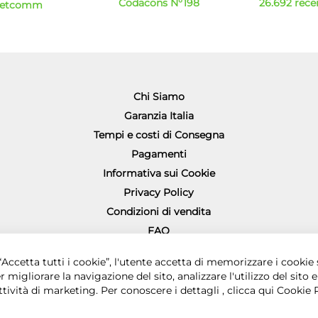
Codacons N°198
26.692 recen
Netcomm
Chi Siamo
Garanzia Italia
Tempi e costi di Consegna
Pagamenti
Informativa sui Cookie
Privacy Policy
Condizioni di vendita
FAQ
Richiesta diritto di recesso