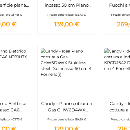
rficie piana
incasso 30 cm Piano
Fuochi a
no cottura a
cottura a induzione 2
colore Ino
igliato
337,18 €
Prezzo consigliato
165,73 €
Prezzo consi
4 Fornello(i)
Fornello(i)
CHG9
,00 €
139,00 €
269
no Elettrico
Candy - Piano cottura a
Candy - 
casso CA6
Gas CHW6D4WX
cottura a
 Ventilato
Stainless steel Da
KRCDJ642 
igliato
403,73 €
Prezzo consigliato
159,99 €
Prezzo consi
incasso 60 cm, 4
59 cm 4 Fo
,00 €
129,00 €
216
Fornelli, Gpl, Piano in
N