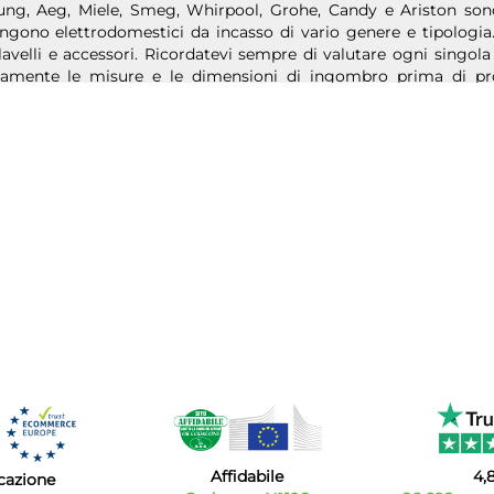
ng, Aeg, Miele, Smeg, Whirpool, Grohe, Candy e Ariston son
ngono elettrodomestici da incasso di vario genere e tipologia.
 lavelli e accessori. Ricordatevi sempre di valutare ogni singola
tamente le misure e le dimensioni di ingombro prima di proc
uo aggiornamento per offrivi il meglio delle ultime novità a p
vendita di elettrodomestici da incasso online.
Affidabile
4,
icazione