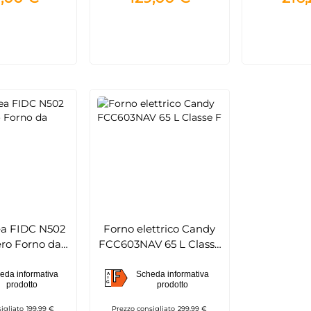
inox
ea FIDC N502
Forno elettrico Candy
ero Forno da
FCC603NAV 65 L Classe
casso
F
F
eda informativa
Scheda informativa
A
F
prodotto
prodotto
G
igliato
199,99 €
Prezzo consigliato
299,99 €