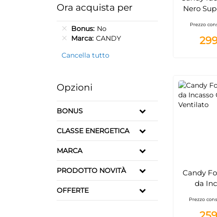
Ora acquista per
Nero Supe
70 cm Pia
Prezzo cons
Bonus
No
induzione 
Marca
CANDY
299
Cancella tutto
Opzioni
BONUS
CLASSE ENERGETICA
MARCA
PRODOTTO NOVITÀ
Candy For
da In
OFFERTE
N3B1HTX
Prezzo cons
259