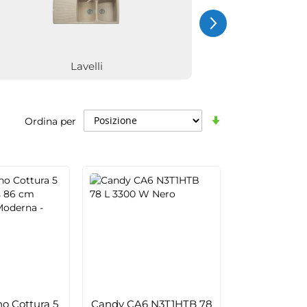
Lavelli
Imposta
Ordina per
la
direzione
crescente
o Cottura 5
Candy CA6 N3T1HTB 78