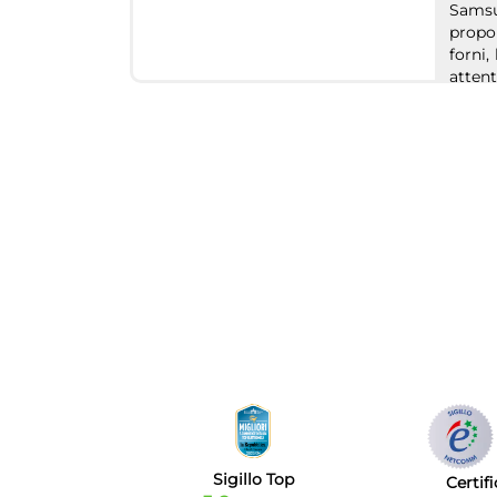
Samsu
propo
forni,
atten
contin
della 
Sigillo Top
Certif