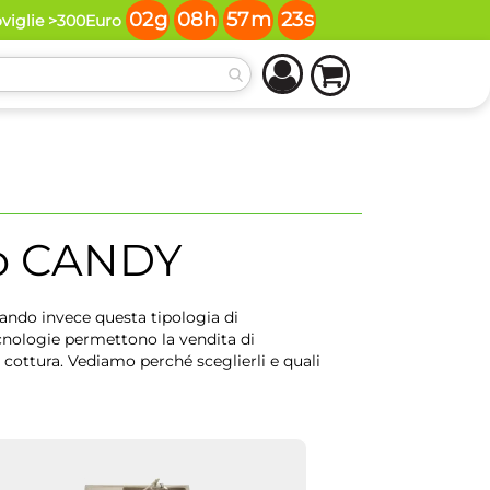
02
g
08
h
57
m
22
s
oviglie >300Euro
 CANDY
ndo invece questa tipologia di
cnologie permettono la vendita di
ni cottura. Vediamo perché sceglierli e quali