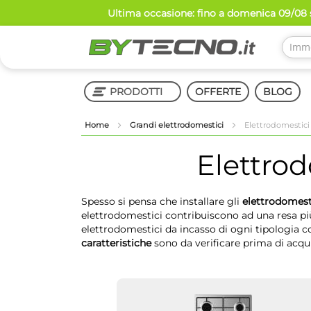
Salta
Ultima occasione: fino a domenica 09/08 s
al
contenuto
PRODOTTI
OFFERTE
BLOG
Home
Grandi elettrodomestici
Elettrodomestici
Shop in Shop
Elettrod
Spesso si pensa che installare gli
elettrodomest
elettrodomestici contribuiscono ad una resa p
elettrodomestici da incasso di ogni tipologia come
caratteristiche
sono da verificare prima di acqu