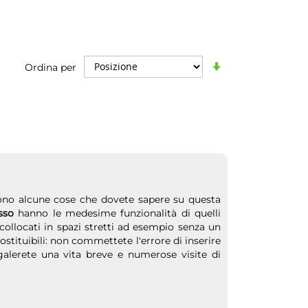
Imposta
Ordina per
la
direzione
crescente
sono alcune cose che dovete sapere su questa
sso
hanno le medesime funzionalità di quelli
collocati in spazi stretti ad esempio senza un
sostituibili: non commettete l'errore di inserire
galerete una vita breve e numerose visite di