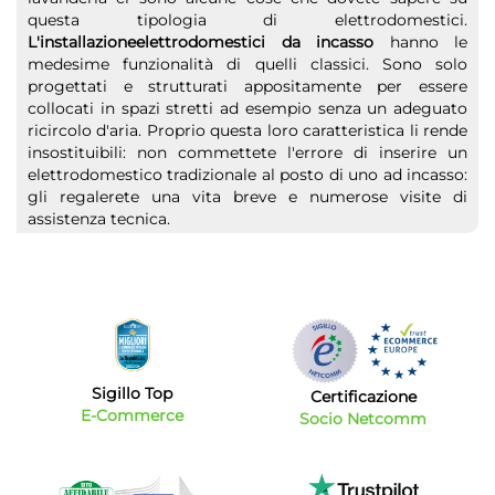
questa tipologia di elettrodomestici.
L'installazioneelettrodomestici da incasso
hanno le
medesime funzionalità di quelli classici. Sono solo
progettati e strutturati appositamente per essere
collocati in spazi stretti ad esempio senza un adeguato
ricircolo d'aria. Proprio questa loro caratteristica li rende
insostituibili: non commettete l'errore di inserire un
elettrodomestico tradizionale al posto di uno ad incasso:
gli regalerete una vita breve e numerose visite di
assistenza tecnica.
Offerte elettrodomestici da incasso: i migliori
marchi
Samsung, Aeg, Miele, Smeg, Whirpool, Grohe, Candy e
Ariston sono solo alcuni dei
marchi
top di gamma che
propongono elettrodomestici da incasso di vario genere
e tipologia. Nel nostro catalogo troverete piani cottura,
Sigillo Top
Certificazione
forni, lavelli e accessori. Ricordatevi sempre di valutare
E-Commerce
Socio Netcomm
ogni singola caratteristica del prodotto scelto e
verificare attentamente le misure e le dimensioni di
ingombro prima di procedere all'acquisto. Il nostro
catalogo è in continuo aggiornamento per offrivi il