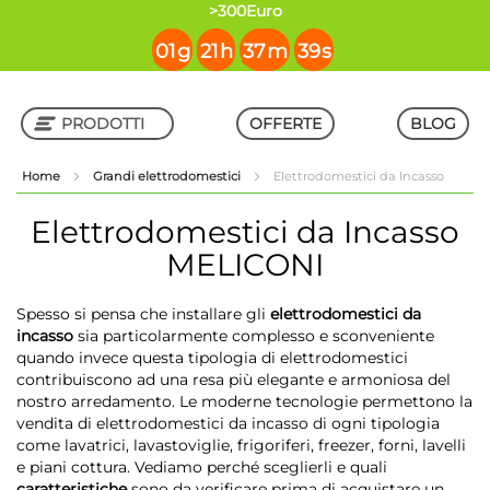
contenuto
>300Euro
01
g
21
h
37
m
39
s
PRODOTTI
OFFERTE
BLOG
Home
Grandi elettrodomestici
Elettrodomestici da Incasso
Shop in Shop
Elettrodomestici da Incasso
MELICONI
Spesso si pensa che installare gli
elettrodomestici da
incasso
sia particolarmente complesso e sconveniente
quando invece questa tipologia di elettrodomestici
contribuiscono ad una resa più elegante e armoniosa del
nostro arredamento. Le moderne tecnologie permettono la
vendita di elettrodomestici da incasso di ogni tipologia
come lavatrici, lavastoviglie, frigoriferi, freezer, forni, lavelli
e piani cottura. Vediamo perché sceglierli e quali
caratteristiche
sono da verificare prima di acquistare un