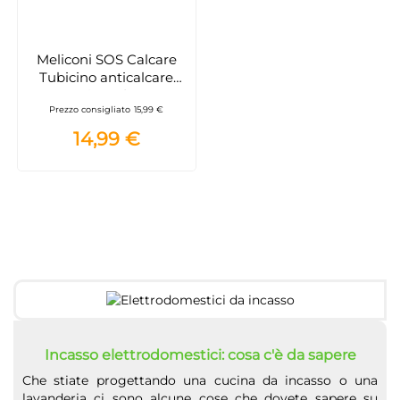
Meliconi SOS Calcare
Tubicino anticalcare
magnetico adatto per
Prezzo consigliato
15,99 €
lavatrici e lavastoviglie
14,99 €
Incasso elettrodomestici: cosa c'è da sapere
Che stiate progettando una cucina da incasso o una
lavanderia ci sono alcune cose che dovete sapere su