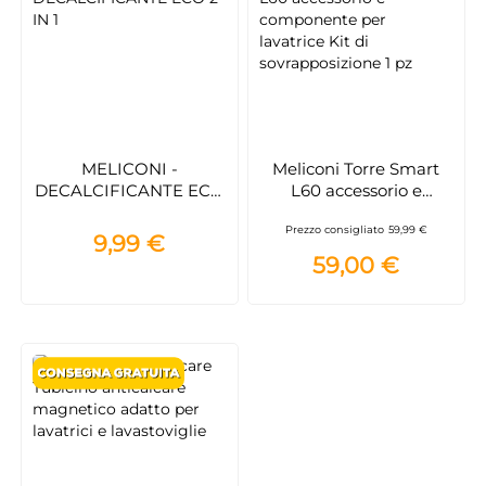
MELICONI -
Meliconi Torre Smart
DECALCIFICANTE ECO
L60 accessorio e
2 IN 1
componente per
Prezzo consigliato
59,99 €
lavatrice Kit di
9,99 €
sovrapposizione 1 pz
59,00 €