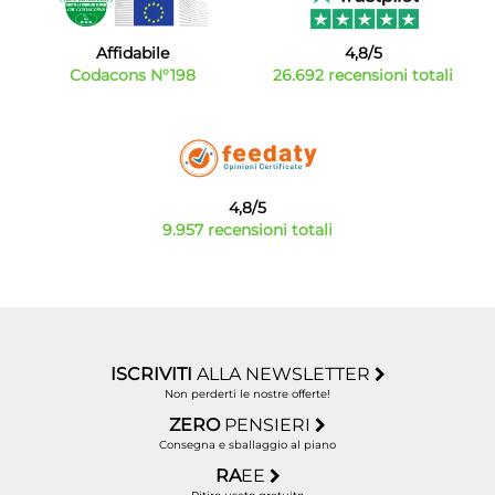
meglio delle ultime novità a prezzi incredibilmente
competitivi sul mercato della vendita di
Affidabile
4,8/5
elettrodomestici da incasso online.
Codacons N°198
26.692 recensioni totali
4,8/5
9.957 recensioni totali
ISCRIVITI
ALLA NEWSLETTER
Non perderti le nostre offerte!
ZERO
PENSIERI
Consegna e sballaggio al piano
RA
EE