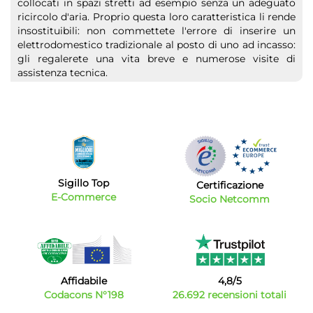
collocati in spazi stretti ad esempio senza un adeguato
ricircolo d'aria. Proprio questa loro caratteristica li rende
insostituibili: non commettete l'errore di inserire un
elettrodomestico tradizionale al posto di uno ad incasso:
gli regalerete una vita breve e numerose visite di
assistenza tecnica.
Offerte elettrodomestici da incasso: i migliori
marchi
Samsung, Aeg, Miele, Smeg, Whirpool, Grohe, Candy e
Ariston sono solo alcuni dei
marchi
top di gamma che
propongono elettrodomestici da incasso di vario genere
e tipologia. Nel nostro catalogo troverete piani cottura,
Sigillo Top
Certificazione
forni, lavelli e accessori. Ricordatevi sempre di valutare
E-Commerce
Socio Netcomm
ogni singola caratteristica del prodotto scelto e
verificare attentamente le misure e le dimensioni di
ingombro prima di procedere all'acquisto. Il nostro
catalogo è in continuo aggiornamento per offrivi il
meglio delle ultime novità a prezzi incredibilmente
competitivi sul mercato della vendita di
Affidabile
4,8/5
elettrodomestici da incasso online.
Codacons N°198
26.692 recensioni totali