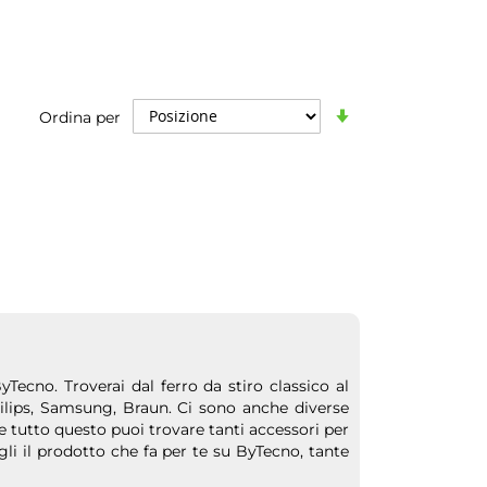
Imposta
Ordina per
la
direzione
crescente
yTecno. Troverai dal ferro da stiro classico al
hilips, Samsung, Braun. Ci sono anche diverse
re tutto questo puoi trovare tanti accessori per
egli il prodotto che fa per te su ByTecno, tante