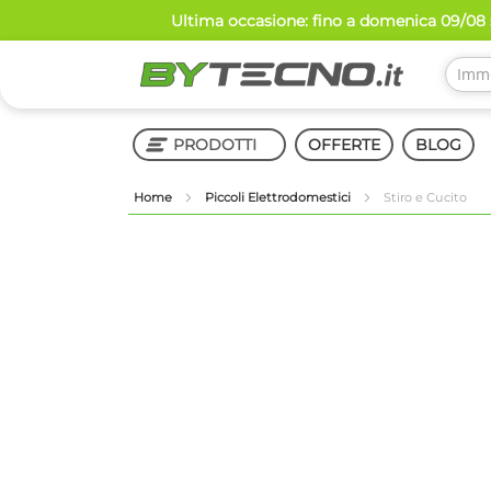
Salta
Ultima occasione: fino a domenica 09/08 
al
contenuto
PRODOTTI
OFFERTE
BLOG
Home
Piccoli Elettrodomestici
Stiro e Cucito
Shop in Shop