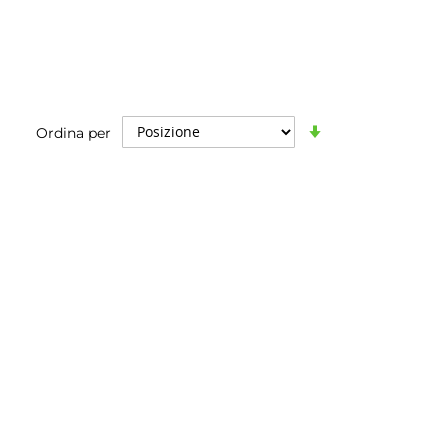
Imposta
Ordina per
la
direzione
crescente