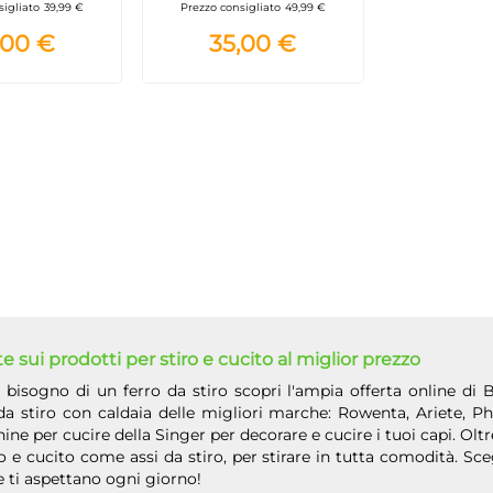
sigliato
39,99 €
Prezzo consigliato
49,99 €
piastra in ceramica
,00 €
35,00 €
antiaderente 1000W
te sui prodotti per stiro e cucito al miglior prezzo
 bisogno di un ferro da stiro scopri l'ampia offerta online di B
da stiro con caldaia delle migliori marche: Rowenta, Ariete, P
ne per cucire della Singer per decorare e cucire i tuoi capi. Olt
ro e cucito come assi da stiro, per stirare in tutta comodità. Sc
e ti aspettano ogni giorno!