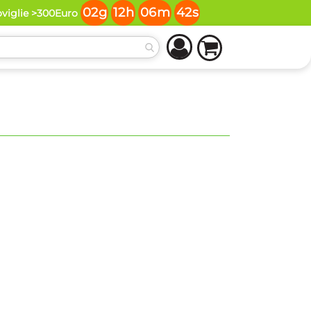
02
g
12
h
06
m
41
s
oviglie >300Euro