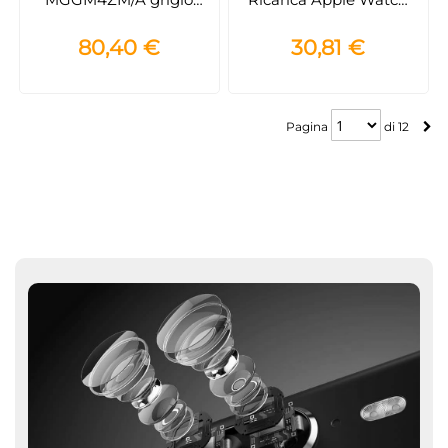
chiaro regolabile per
1m – MagSafe a
iPhone in PET riciclato
induzione facile e sicura
80,40 €
30,81 €
Pagina
Pagina
di
12