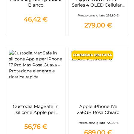
Bianco
Series 4 OLED Cellulare
Grigio GPS (satellitare)
Prezzo consigliato
299,80 €
smartwatch
46,42 €
279,00 €
Custodia MagSafe in
Apple iPhone 17e
silicone Apple per
256GB Rosa Chiaro
iPhone 17 Pro Max Rosa
Prezzo consigliato
729,99 €
Guava – Protezione
56,76 €
elegante e ricarica
689,00 €