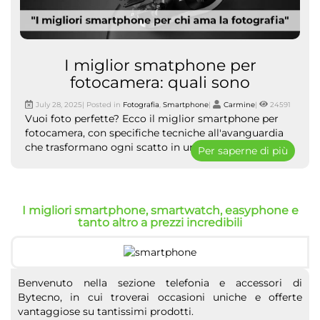
I miglior smatphone per
fotocamera: quali sono
July 28, 2025| Posted in
Fotografia
,
Smartphone
|
Carmine
|
24591
Vuoi foto perfette? Ecco il miglior smartphone per
fotocamera, con specifiche tecniche all'avanguardia
che trasformano ogni scatto in un capolavoro visivo.
Per saperne di più
I migliori smartphone, smartwatch, easyphone e
tanto altro a prezzi incredibili
Benvenuto nella sezione telefonia e accessori di
Bytecno, in cui troverai occasioni uniche e offerte
vantaggiose su tantissimi prodotti.