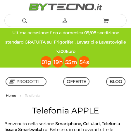
Salta
Ultima occasione: fino a domenica 09/08 spedizione
al
standard GRATUITA sui Frigoriferi, Lavatrici e Lavastoviglie
contenuto
>300Euro
01
g
19
h
55
m
53
s
PRODOTTI
OFFERTE
BLOG
Home
Telefonia
Shop in Shop
Telefonia
APPLE
Benvenuto nella sezione
Smartphone, Cellulari, Telefonia
fissa e Smartwatch
di Bytecno, in cui troverai tutte le