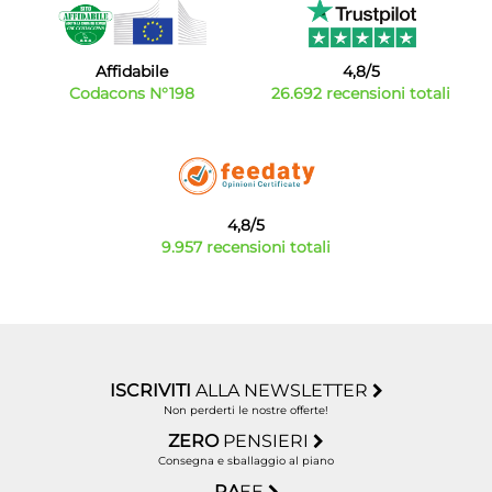
facili da vedere e facilissimi da premere.
Affidabile
4,8/5
Codacons N°198
26.692 recensioni totali
4,8/5
9.957 recensioni totali
ISCRIVITI
ALLA NEWSLETTER
Non perderti le nostre offerte!
ZERO
PENSIERI
Consegna e sballaggio al piano
RA
EE