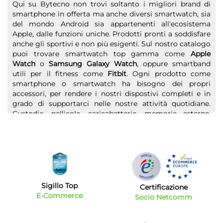
Qui su Bytecno non trovi soltanto i migliori brand di
smartphone in offerta ma anche diversi smartwatch, sia
del mondo Android sia appartenenti all'ecosistema
Apple, dalle funzioni uniche. Prodotti pronti a soddisfare
anche gli sportivi e non più esigenti. Sul nostro catalogo
puoi trovare smartwatch top gamma come
Apple
Watch
o
Samsung Galaxy Watch
, oppure smartband
utili per il fitness come
Fitbit
. Ogni prodotto come
smartphone o smartwatch ha bisogno dei propri
accessori, per rendere i nostri dispostivi completi e in
grado di supportarci nelle nostre attività quotidiane.
Custodie, pellicole, caricabatterie, memorie esterne,
sono alcuni dei prodotti che troverai sul nostro catalogo
online. Qualunque sia il prodotto che cerchi e l’utilizzo
che ne farai, ci sarà un accessorio perfetto per te. Non
solo smartphone e smartwatch, noi di Bytecno abbiamo
pensato proprio a tutti. Hai bisogno di
telefoni cordless
da mettere in B&B, camere di Hotel o semplicemente in
camera da letto? Scegli i migliori telefoni fissi o cordless
Sigillo Top
Certificazione
al miglior prezzo sul web. Non finisce qui, vuoi regalare
E-Commerce
Socio Netcomm
un cellulare dalle funzioni semplici e caratteristiche
essenziali, in modo da tener in contatto le persone più
strette? Scopri i nostri
Easyphone
, con numeri grandi,