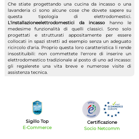
Che stiate progettando una cucina da incasso o una
lavanderia ci sono alcune cose che dovete sapere su
questa tipologia di elettrodomestici.
L'installazioneelettrodomestici da incasso
hanno le
medesime funzionalità di quelli classici. Sono solo
progettati e strutturati appositamente per essere
collocati in spazi stretti ad esempio senza un adeguato
ricircolo d'aria. Proprio questa loro caratteristica li rende
insostituibili: non commettete l'errore di inserire un
elettrodomestico tradizionale al posto di uno ad incasso:
gli regalerete una vita breve e numerose visite di
assistenza tecnica.
Offerte elettrodomestici da incasso: i migliori
marchi
Samsung, Aeg, Miele, Smeg, Whirpool, Grohe, Candy e
Ariston sono solo alcuni dei
marchi
top di gamma che
propongono elettrodomestici da incasso di vario genere
e tipologia. Nel nostro catalogo troverete piani cottura,
Sigillo Top
Certificazione
forni, lavelli e accessori. Ricordatevi sempre di valutare
E-Commerce
Socio Netcomm
ogni singola caratteristica del prodotto scelto e
verificare attentamente le misure e le dimensioni di