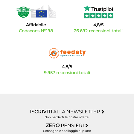
ingombro prima di procedere all'acquisto. Il nostro
catalogo è in continuo aggiornamento per offrivi il
meglio delle ultime novità a prezzi incredibilmente
competitivi sul mercato della vendita di
Affidabile
4,8/5
elettrodomestici da incasso online.
Codacons N°198
26.692 recensioni totali
4,8/5
9.957 recensioni totali
ISCRIVITI
ALLA NEWSLETTER
Non perderti le nostre offerte!
ZERO
PENSIERI
Consegna e sballaggio al piano