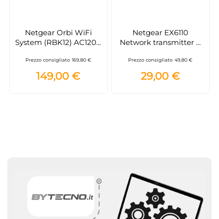
Netgear Orbi WiFi
Netgear EX6110
System (RBK12) AC1200
Network transmitter &
router wireless Dual-
receiver Bianco
Prezzo consigliato
169,80 €
Prezzo consigliato
49,80 €
band (2.4 GHz/5 GHz)
Gigabit Ethernet
149,00 €
29,00 €
Bianco