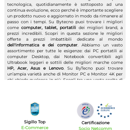
tecnologica, quotidianamente è sottoposto ad una
continua evoluzione, ecco perché è importante scegliere
un prodotto nuovo e aggiornato in modo da rimanere al
passo con i tempi. Su Bytecno puoi trovare i migliori
come
computer, tablet, portatili
dei migliori brand, a
prezzi incredibili. Scopri in questa sezione le migliori
offerte a prezzi imbattibili dedicate al mondo
dell'informatica e dei computer
. Abbiamo un vasto
assortimento per tutte le esigenze: dai PC portatili ai
computer Desktop, dai Notebook convertibili agli
Ultrabook leggeri e sottili delle migliori marche come
HP, Acer, Asus e Lenovo
. Su ByTecno puoi trovare
un’ampia varietà anche di Monitor PC e Monitor 4K per
chi chiede qualcosa in più. Scegli tra una vasta scelta di
Tablet
o di
Computer portatili
dedicati
all'intrattenimento o al lavoro. Un pc deve poi essere
affiancato da accessori e periferiche: prezzi bassi anche
su stampanti fotografiche, scanner e multifunzione.
Non solo computer, anche tablet e accessori vari
Sigillo Top
Se sei alla ricerca di un dispositivo ancora più comodo
Certificazione
E-Commerce
e leggero da portare ovunque proprio come uno
Socio Netcomm