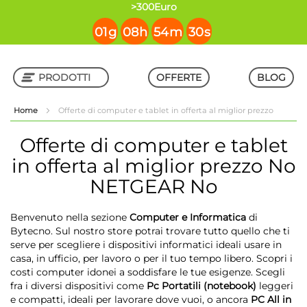
contenuto
>300Euro
01
g
08
h
54
m
29
s
PRODOTTI
OFFERTE
BLOG
Home
Offerte di computer e tablet in offerta al miglior prezzo
Shop in Shop
Offerte di computer e tablet
in offerta al miglior prezzo
No
NETGEAR No
Benvenuto nella sezione
Computer e Informatica
di
Bytecno. Sul nostro store potrai trovare tutto quello che ti
serve per scegliere i dispositivi informatici ideali usare in
casa, in ufficio, per lavoro o per il tuo tempo libero. Scopri i
costi computer idonei a soddisfare le tue esigenze. Scegli
fra i diversi dispositivi come
Pc Portatili (notebook)
leggeri
e compatti, ideali per lavorare dove vuoi, o ancora
PC All in