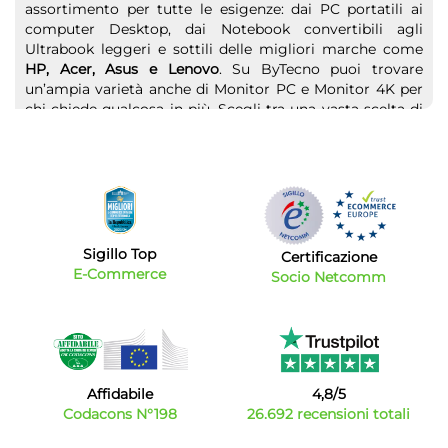
assortimento per tutte le esigenze: dai PC portatili ai
computer Desktop, dai Notebook convertibili agli
Ultrabook leggeri e sottili delle migliori marche come
HP, Acer, Asus e Lenovo
. Su ByTecno puoi trovare
un’ampia varietà anche di Monitor PC e Monitor 4K per
chi chiede qualcosa in più. Scegli tra una vasta scelta di
Tablet
o di
Computer portatili
dedicati
all'intrattenimento o al lavoro. Un pc deve poi essere
affiancato da accessori e periferiche: prezzi bassi anche
su stampanti fotografiche, scanner e multifunzione.
Non solo computer, anche tablet e accessori vari
Sigillo Top
Se sei alla ricerca di un dispositivo ancora più comodo
Certificazione
E-Commerce
e leggero da portare ovunque proprio come uno
Socio Netcomm
smartphone? Abbiamo la soluzione per te
il tablet
.
Questo dispositivo, che negli ultimi anni ha avuto un
vero e proprio boom, può essere la soluzione ideale per
te. Il tablet permette di lavorare, guardare telefilm e
serie tv preferiti, ed essere connessi in rete, con tutta la
Affidabile
4,8/5
maneggevolezza di un dispositivo di piccole dimensioni
Codacons N°198
26.692 recensioni totali
ma dalle prestazioni incredibili. E i tablet che costi
hanno? Sul nostro catalogo puoi trovare davvero di