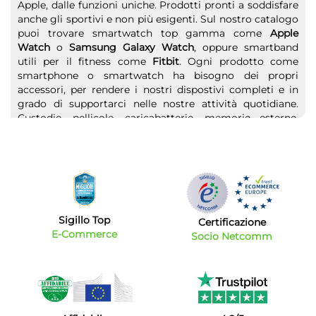
Apple, dalle funzioni uniche. Prodotti pronti a soddisfare
anche gli sportivi e non più esigenti. Sul nostro catalogo
puoi trovare smartwatch top gamma come
Apple
Watch
o
Samsung Galaxy Watch
, oppure smartband
utili per il fitness come
Fitbit
. Ogni prodotto come
smartphone o smartwatch ha bisogno dei propri
accessori, per rendere i nostri dispostivi completi e in
grado di supportarci nelle nostre attività quotidiane.
Custodie, pellicole, caricabatterie, memorie esterne,
sono alcuni dei prodotti che troverai sul nostro catalogo
online. Qualunque sia il prodotto che cerchi e l’utilizzo
che ne farai, ci sarà un accessorio perfetto per te. Non
solo smartphone e smartwatch, noi di Bytecno abbiamo
pensato proprio a tutti. Hai bisogno di
telefoni cordless
da mettere in B&B, camere di Hotel o semplicemente in
camera da letto? Scegli i migliori telefoni fissi o cordless
Sigillo Top
Certificazione
al miglior prezzo sul web. Non finisce qui, vuoi regalare
E-Commerce
Socio Netcomm
un cellulare dalle funzioni semplici e caratteristiche
essenziali, in modo da tener in contatto le persone più
strette? Scopri i nostri
Easyphone
, con numeri grandi,
facili da vedere e facilissimi da premere.