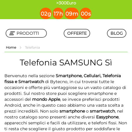
contenuto
>300Euro
02
g
17
h
09
m
00
s
PRODOTTI
OFFERTE
BLOG
Home
Telefonia
Shop in Shop
Telefonia
SAMSUNG Sì
Benvenuto nella sezione
Smartphone, Cellulari, Telefonia
fissa e Smartwatch
di Bytecno, in cui troverai tutte le
occasioni e offerte più vantaggiose su un vasto catalogo di
prodotti. Sul nostro store puoi scegliere smartphone e
accessori del
mondo Apple
, se invece preferisci prodotti
Android, anche in questo caso abbiamo una vasta scelta a
prezzi incredibili. Non solo
smartphone
o
smartwatch
, nel
nostro catalogo sono presenti anche diversi
Easyphone
,
apparecchi semplici e facili da utilizzare, e telefoni fissi. Non
ti resta che scegliere il giusto prodotto per soddisfare le