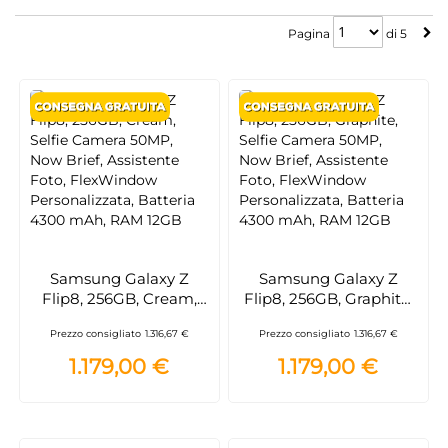
Pagina
Pagina
di
5
Samsung Galaxy Z
Samsung Galaxy Z
Flip8, 256GB, Cream,
Flip8, 256GB, Graphite,
Selfie Camera 50MP,
Selfie Camera 50MP,
Prezzo consigliato
1.316,67 €
Prezzo consigliato
1.316,67 €
Now Brief, Assistente
Now Brief, Assistente
Foto, FlexWindow
Foto, FlexWindow
1.179,00 €
1.179,00 €
Personalizzata, Batteria
Personalizzata, Batteria
4300 mAh, RAM 12GB
4300 mAh, RAM 12GB