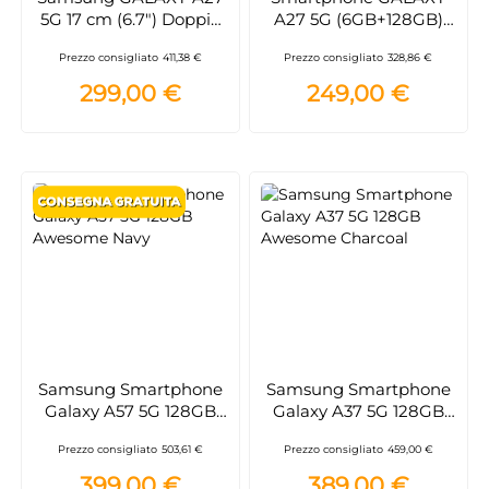
5G 17 cm (6.7") Doppia
A27 5G (6GB+128GB)
SIM Android 16.0 USB
Light Pink
Prezzo consigliato
411,38 €
Prezzo consigliato
328,86 €
tipo-C 8 GB 256 GB
5000 mAh Rosa chiaro
299,00 €
249,00 €
Samsung Smartphone
Samsung Smartphone
Galaxy A57 5G 128GB
Galaxy A37 5G 128GB
Awesome Navy
Awesome Charcoal
Prezzo consigliato
503,61 €
Prezzo consigliato
459,00 €
399,00 €
389,00 €