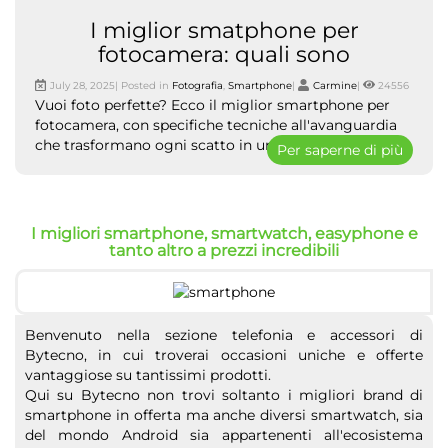
I miglior smatphone per
fotocamera: quali sono
July 28, 2025| Posted in
Fotografia
,
Smartphone
|
Carmine
|
24556
Vuoi foto perfette? Ecco il miglior smartphone per
fotocamera, con specifiche tecniche all'avanguardia
che trasformano ogni scatto in un capolavoro visivo.
Per saperne di più
I migliori smartphone, smartwatch, easyphone e
tanto altro a prezzi incredibili
Benvenuto nella sezione telefonia e accessori di
Bytecno, in cui troverai occasioni uniche e offerte
vantaggiose su tantissimi prodotti.
Qui su Bytecno non trovi soltanto i migliori brand di
smartphone in offerta ma anche diversi smartwatch, sia
del mondo Android sia appartenenti all'ecosistema