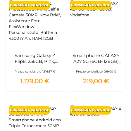
Samsung Galaxy Z
Smartphone GALAXY
Flip8, 256GB, Pink,
A27 5G (6GB+128GB)
Selfie Camera 50MP,
Vodafone
Prezzo consigliato
1.316,67 €
Prezzo consigliato
299,00 €
Now Brief, Assistente
Foto, FlexWindow
1.179,00 €
219,00 €
Personalizzata, Batteria
4300 mAh, RAM 12GB