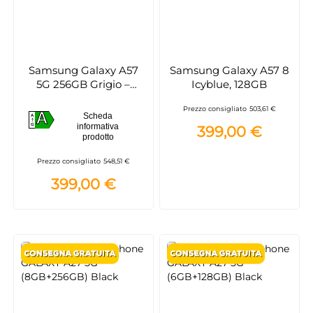
Samsung Galaxy A57
Samsung Galaxy A57 8
5G 256GB Grigio –
Icyblue, 128GB
Smartphone Android
Prezzo consigliato
503,61 €
con Tripla Fotocamera
A
Scheda
A
50MP
A
informativa
G
399,00 €
prodotto
Prezzo consigliato
548,51 €
399,00 €