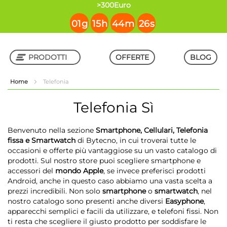
contenuto
>300Euro
01
g
15
h
44
m
25
s
PRODOTTI
OFFERTE
BLOG
Home
Telefonia
Shop in Shop
Telefonia
Sì
Benvenuto nella sezione
Smartphone, Cellulari, Telefonia
fissa e Smartwatch
di Bytecno, in cui troverai tutte le
occasioni e offerte più vantaggiose su un vasto catalogo di
prodotti. Sul nostro store puoi scegliere smartphone e
accessori del
mondo Apple
, se invece preferisci prodotti
Android, anche in questo caso abbiamo una vasta scelta a
prezzi incredibili. Non solo
smartphone
o
smartwatch
, nel
nostro catalogo sono presenti anche diversi
Easyphone
,
apparecchi semplici e facili da utilizzare, e telefoni fissi. Non
ti resta che scegliere il giusto prodotto per soddisfare le