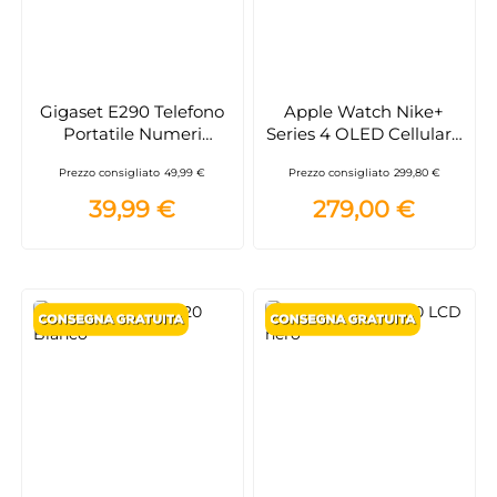
Gigaset E290 Telefono
Apple Watch Nike+
Portatile Numeri
Series 4 OLED Cellulare
Grandi Bianco Cordless
Grigio GPS (satellitare)
Prezzo consigliato
49,99 €
Prezzo consigliato
299,80 €
smartwatch
39,99 €
279,00 €