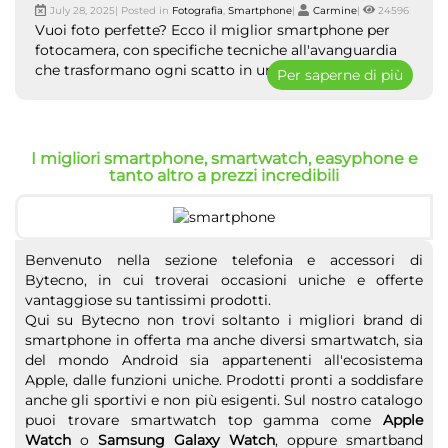
July 28, 2025| Posted in
Fotografia
,
Smartphone
|
Carmine
|
24596
Vuoi foto perfette? Ecco il miglior smartphone per
fotocamera, con specifiche tecniche all'avanguardia
che trasformano ogni scatto in un capolavoro visivo.
Per saperne di più
I migliori smartphone, smartwatch, easyphone e
tanto altro a prezzi incredibili
Benvenuto nella sezione telefonia e accessori di
Bytecno, in cui troverai occasioni uniche e offerte
vantaggiose su tantissimi prodotti.
Qui su Bytecno non trovi soltanto i migliori brand di
smartphone in offerta ma anche diversi smartwatch, sia
del mondo Android sia appartenenti all'ecosistema
Apple, dalle funzioni uniche. Prodotti pronti a soddisfare
anche gli sportivi e non più esigenti. Sul nostro catalogo
puoi trovare smartwatch top gamma come
Apple
Watch
o
Samsung Galaxy Watch
, oppure smartband