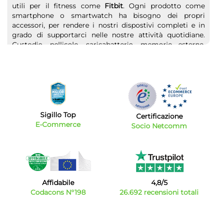
utili per il fitness come
Fitbit
. Ogni prodotto come
smartphone o smartwatch ha bisogno dei propri
accessori, per rendere i nostri dispostivi completi e in
grado di supportarci nelle nostre attività quotidiane.
Custodie, pellicole, caricabatterie, memorie esterne,
sono alcuni dei prodotti che troverai sul nostro catalogo
online. Qualunque sia il prodotto che cerchi e l’utilizzo
che ne farai, ci sarà un accessorio perfetto per te. Non
solo smartphone e smartwatch, noi di Bytecno abbiamo
pensato proprio a tutti. Hai bisogno di
telefoni cordless
da mettere in B&B, camere di Hotel o semplicemente in
camera da letto? Scegli i migliori telefoni fissi o cordless
Sigillo Top
Certificazione
al miglior prezzo sul web. Non finisce qui, vuoi regalare
E-Commerce
Socio Netcomm
un cellulare dalle funzioni semplici e caratteristiche
essenziali, in modo da tener in contatto le persone più
strette? Scopri i nostri
Easyphone
, con numeri grandi,
facili da vedere e facilissimi da premere.
Affidabile
4,8/5
Codacons N°198
26.692 recensioni totali