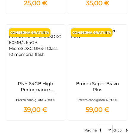
25,00 €
35,00 €
PNY 64GB High
Brondi Super Bravo
Performance
Plus
MicroSDXC 80MB/s
Prezzo consigliato
39,80 €
Prezzo consigliato
69,99 €
64GB MicroSDXC UHS-I
Class 10 memoria flash
39,00 €
59,00 €
Pagina
Pagina
di
33