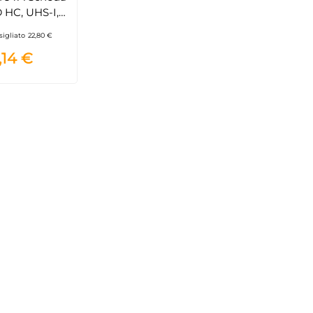
 HC, UHS-I,
, 64 GB, con
sigliato
22,80 €
tore, Nero
,14 €