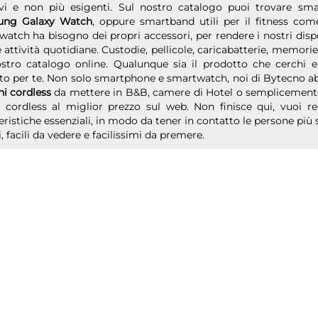
ivi e non più esigenti. Sul nostro catalogo puoi trovar
ng Galaxy Watch
, oppure smartband utili per il fitness co
atch ha bisogno dei propri accessori, per rendere i nostri dispo
 attività quotidiane. Custodie, pellicole, caricabatterie, memori
stro catalogo online. Qualunque sia il prodotto che cerchi e l
to per te. Non solo smartphone e smartwatch, noi di Bytecno ab
ni cordless
da mettere in B&B, camere di Hotel o semplicemente i
o cordless al miglior prezzo sul web. Non finisce qui, vuoi re
eristiche essenziali, in modo da tener in contatto le persone più 
, facili da vedere e facilissimi da premere.