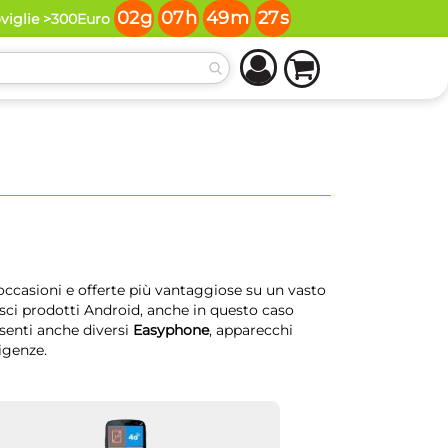
02
g
07
h
49
m
26
s
oviglie >300Euro
 occasioni e offerte più vantaggiose su un vasto
risci prodotti Android, anche in questo caso
senti anche diversi
Easyphone
, apparecchi
sigenze.