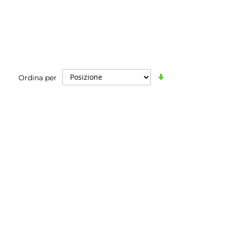
Imposta
Ordina per
la
direzione
crescente