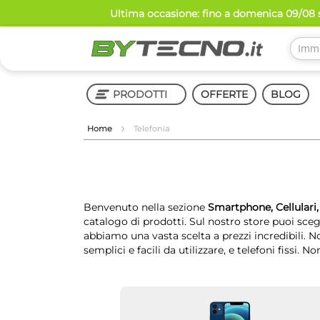
Salta
Ultima occasione: fino a domenica 09/08 s
al
contenuto
PRODOTTI
OFFERTE
BLOG
Home
Telefonia
Shop in Shop
Benvenuto nella sezione
Smartphone, Cellulari,
catalogo di prodotti. Sul nostro store puoi sce
abbiamo una vasta scelta a prezzi incredibili. 
semplici e facili da utilizzare, e telefoni fissi. 