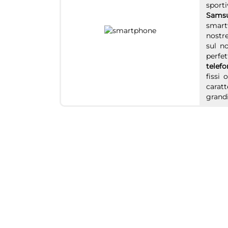
sport
Samsu
smartw
nostre
sul no
perfet
telefo
fissi 
caratt
grandi