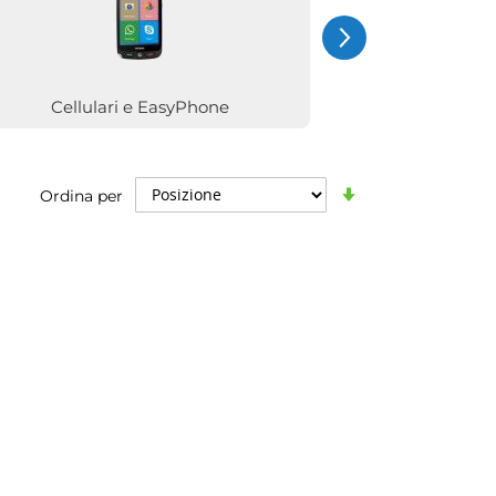
Cellulari e EasyPhone
Accessori Ce
Imposta
Ordina per
la
direzione
crescente