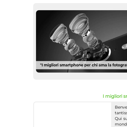
I migliori 
Benven
tantis
Qui s
mondo 