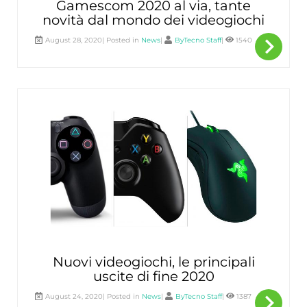
Gamescom 2020 al via, tante
novità dal mondo dei videogiochi
navigate_next
Per
August 28, 2020| Posted in
News
|
ByTecno Staff
|
1540
sape
di
più
Nuovi videogiochi, le principali
uscite di fine 2020
navigate_next
Per
August 24, 2020| Posted in
News
|
ByTecno Staff
|
1387