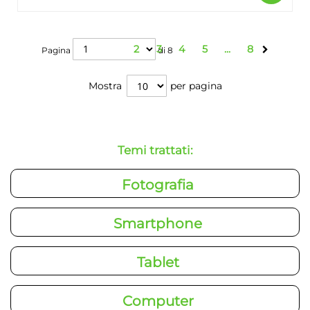
di
più
Pagina
Pagina
Pagina
Pagina
Pagina
Pagina
2
3
4
5
...
8
Pagina
di
8
Mostra
per pagina
Temi trattati:
Fotografia
Smartphone
Tablet
Computer