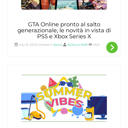
GTA Online pronto al salto
generazionale, le novità in vista di
PS5 e Xbox Series X
navigate_next
Per
July 31, 2020| Posted in
News
|
ByTecno Staff
|
1500
sape
di
più