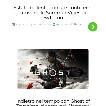
Estate bollente con gli sconti tech,
arrivano le Summer Vibes di
ByTecno
navigate_next
Per
July 29, 2020| Posted in
News
|
ByTecno Staff
|
1383
sape
di
più
Indietro nel tempo con Ghost of
Tsushima: si torna nel Giappone