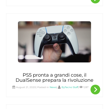
sape
di
più
PS5 pronta a grandi cose, il
DualSense prepara la rivoluzione
navigate_next
Per
August 21, 2020| Posted in
News
|
ByTecno Staff
|
1287
sape
di
più