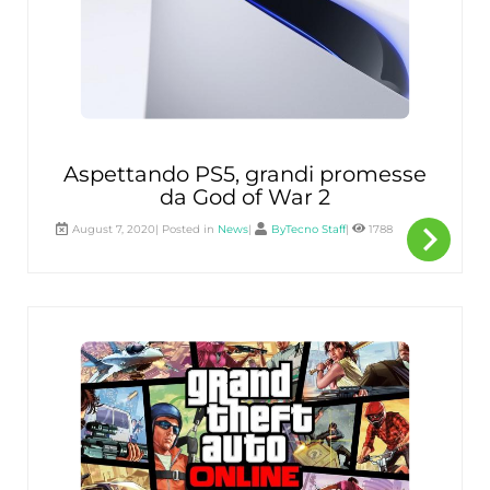
Aspettando PS5, grandi promesse
da God of War 2
navigate_next
Per
August 7, 2020| Posted in
News
|
ByTecno Staff
|
1788
sape
di
più