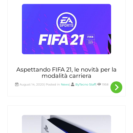
Aspettando FIFA 21, le novità per la
modalità carriera
navigate_next
Per
August 14, 2020| Posted in
News
|
ByTecno Staff
|
1958
sape
di
più