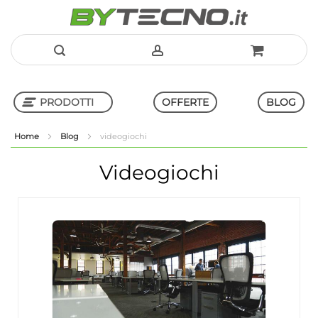
Salta
al
PRODOTTI
OFFERTE
BLOG
contenuto
Home
Blog
videogiochi
Shop in Shop
Videogiochi