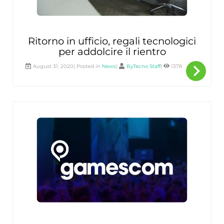
Ritorno in ufficio, regali tecnologici
per addolcire il rientro
navigate_next
Per
August 31, 2020| Posted in
News
|
ByTecno Staff
|
1378
sape
di
più