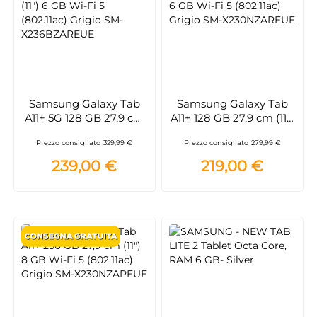
Samsung Galaxy Tab
Samsung Galaxy Tab
A11+ 5G 128 GB 27,9 cm
A11+ 128 GB 27,9 cm (11")
(11") 6 GB Wi-Fi 5
6 GB Wi-Fi 5 (802.11ac)
Prezzo consigliato
329,99 €
Prezzo consigliato
279,99 €
(802.11ac) Grigio SM-
Grigio SM-
X236BZAREUE
X230NZAREUE
239,00 €
219,00 €