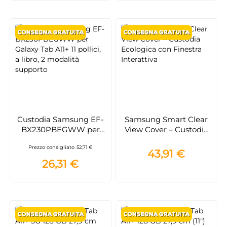
Custodia Samsung EF-
Samsung Smart Clear
BX230PBEGWW per
View Cover – Custodia
Galaxy Tab A11+ 11
Ecologica con Finestra
Prezzo consigliato
52,71 €
pollici, a libro, 2
Interattiva
43,91 €
modalità supporto
26,31 €