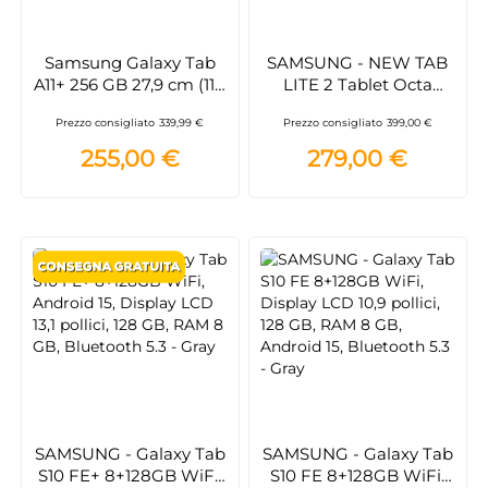
Samsung Galaxy Tab
SAMSUNG - NEW TAB
A11+ 256 GB 27,9 cm (11")
LITE 2 Tablet Octa
8 GB Wi-Fi 5 (802.11ac)
Core, RAM 6 GB- Silver
Prezzo consigliato
339,99 €
Prezzo consigliato
399,00 €
Grigio SM-
X230NZAPEUE
255,00 €
279,00 €
SAMSUNG - Galaxy Tab
SAMSUNG - Galaxy Tab
S10 FE+ 8+128GB WiFi,
S10 FE 8+128GB WiFi,