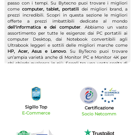
passo con i tempi. Su Bytecno puoi trovare i migliori
come
computer, tablet, portatili
dei migliori brand, a
prezzi incredibili. Scopri in questa sezione le migliori
offerte a prezzi imbattibili dedicate al mondo
dell'informatica e dei computer
. Abbiamo un vasto
assortimento per tutte le esigenze: dai PC portatili ai
computer Desktop, dai Notebook convertibili agli
Ultrabook leggeri e sottili delle migliori marche come
HP, Acer, Asus e Lenovo
. Su ByTecno puoi trovare
un’ampia varietà anche di Monitor PC e Monitor 4K per
chi chiede qualcosa in più. Scegli tra una vasta scelta di
Tablet
o di
Computer portatili
dedicati
all'intrattenimento o al lavoro. Un pc deve poi essere
affiancato da accessori e periferiche: prezzi bassi anche
su stampanti fotografiche, scanner e multifunzione.
Non solo computer, anche tablet e accessori vari
Sigillo Top
Se sei alla ricerca di un dispositivo ancora più comodo
Certificazione
E-Commerce
e leggero da portare ovunque proprio come uno
Socio Netcomm
smartphone? Abbiamo la soluzione per te
il tablet
.
Questo dispositivo, che negli ultimi anni ha avuto un
vero e proprio boom, può essere la soluzione ideale per