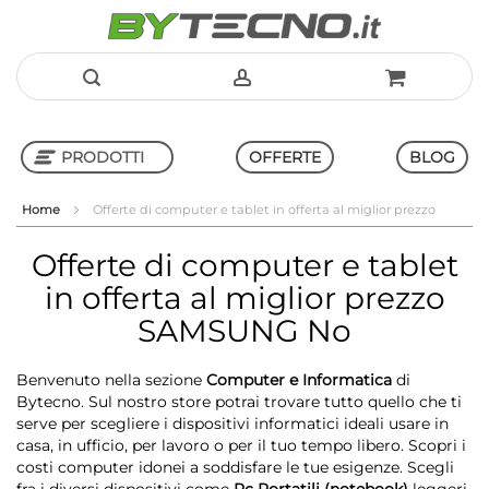
Salta
al
PRODOTTI
OFFERTE
BLOG
contenuto
Home
Offerte di computer e tablet in offerta al miglior prezzo
Shop in Shop
Offerte di computer e tablet
in offerta al miglior prezzo
SAMSUNG No
Benvenuto nella sezione
Computer e Informatica
di
Bytecno. Sul nostro store potrai trovare tutto quello che ti
serve per scegliere i dispositivi informatici ideali usare in
casa, in ufficio, per lavoro o per il tuo tempo libero. Scopri i
costi computer idonei a soddisfare le tue esigenze. Scegli
fra i diversi dispositivi come
Pc Portatili (notebook)
leggeri