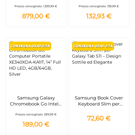
PC Intel Core Ultra 5
Gray/Silver – Tablet
Prezzo consigliato
1.299,99 €
Prezzo consigliato
139,99 €
325 Computer portatile
Compatto e Potente
40,6 cm (16") WUXGA 16
879,00 €
132,93 €
GB LPDDR5x-SDRAM
512 GB SSD Wi-Fi 6E
(802.11ax) Windows 11
Home Grigio
Samsung Galaxy
Samsung Book Cover
Chromebook Go Intel®
Keyboard Slim per
Celeron + Protezione
Galaxy Tab S11 – Design
Prezzo consigliato
299,99 €
Notebook 3 anni in
Sottile ed Elegante
72,60 €
Omaggio
189,00 €