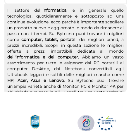
Il settore dell'
informatica
, e in generale quello
tecnologica, quotidianamente è sottoposto ad una
continua evoluzione, ecco perché è importante scegliere
un prodotto nuovo e aggiornato in modo da rimanere al
passo con i tempi. Su Bytecno puoi trovare i migliori
come
computer, tablet, portatili
dei migliori brand, a
prezzi incredibili. Scopri in questa sezione le migliori
offerte a prezzi imbattibili dedicate al mondo
dell'informatica e dei computer
. Abbiamo un vasto
assortimento per tutte le esigenze: dai PC portatili ai
computer Desktop, dai Notebook convertibili agli
Ultrabook leggeri e sottili delle migliori marche come
HP, Acer, Asus e Lenovo
. Su ByTecno puoi trovare
un’ampia varietà anche di Monitor PC e Monitor 4K per
chi chiede qualcosa in più. Scegli tra una vasta scelta di
Tablet
o di
Computer portatili
dedicati
all'intrattenimento o al lavoro. Un pc deve poi essere
affiancato da accessori e periferiche: prezzi bassi anche
su stampanti fotografiche, scanner e multifunzione.
Non solo computer, anche tablet e accessori vari