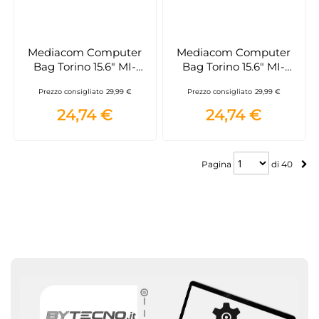
Mediacom Computer
Mediacom Computer
Bag Torino 15.6" MI-
Bag Torino 15.6" MI-
NBTO56V, Viola per
NBTO56B, Blu per
Prezzo consigliato
29,99 €
Prezzo consigliato
29,99 €
notebook 15.6"
notebook 15.6"
24,74 €
24,74 €
Pagina
Pagina
di
40