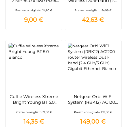
2 MP 640 x 480 Pixel
wireless Dual-band (2.4
USB 2.0
GHz/5 GHz) Gigabit
Prezzo consigliato
24,80 €
Prezzo consigliato
54,99 €
Ethernet Bianco
9,00 €
42,63 €
Cuffie Wireless Xtreme
Netgear Orbi WiFi
Bright Young BT 5.0
System (RBK12) AC1200
Bianco
router wireless Dual-
Prezzo consigliato
19,80 €
Prezzo consigliato
169,80 €
band (2.4 GHz/5 GHz)
Gigabit Ethernet
14,35 €
149,00 €
Bianco