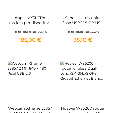
Apple MX3L2T/A
Sandisk Ultra unità
tastiera per dispositivo
flash USB 128 GB USB
mobile QZERTY
tipo A 3.2 Gen 1 (3.1 Gen
Prezzo consigliato
192,54 €
Prezzo consigliato
39,99 €
Italiano Nero
1) Nero
185,00 €
35,10 €
Webcam Xtreme 33857
Huawei WS5200 router